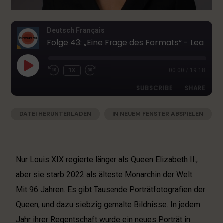
Deutsch Français
Folge 43: „Eine Frage des Formats“ - Lea Singers Blick auf Lucian Freud und Queen Elizabeth II
1X
00:00
/
19:18
SUBSCRIBE
SHARE
DATEI HERUNTERLADEN
|
IN NEUEM FENSTER ABSPIELEN
SHARE
Apple Podcasts
Deezer
|
AUDIOLÄNGE: 19:18
|
AUFGENOMMEN AM 13. APRIL 2026
Google Podcasts
RSS
LINK
Spotify
EMBED
Nur Louis XIX regierte länger als Queen Elizabeth II.,
RSS FEED
aber sie starb 2022 als älteste Monarchin der Welt.
Mit 96 Jahren. Es gibt Tausende Porträtfotografien der
Queen, und dazu siebzig gemalte Bildnisse. In jedem
Jahr ihrer Regentschaft wurde ein neues Porträt in