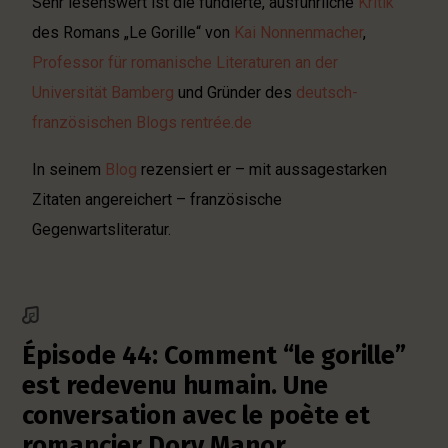
Sehr lesenswert ist die fundierte, ausführliche
Kritik
des Romans „Le Gorille“ von
Kai Nonnenmacher
,
Professor für romanische Literaturen an der
Universität Bamberg
und Gründer des
deutsch-
französischen Blogs rentrée.de
In seinem
Blog
rezensiert er – mit aussagestarken
Zitaten angereichert – französische
Gegenwartsliteratur.
Épisode 44: Comment “le gorille”
est redevenu humain. Une
conversation avec le poète et
romancier Dory Manor