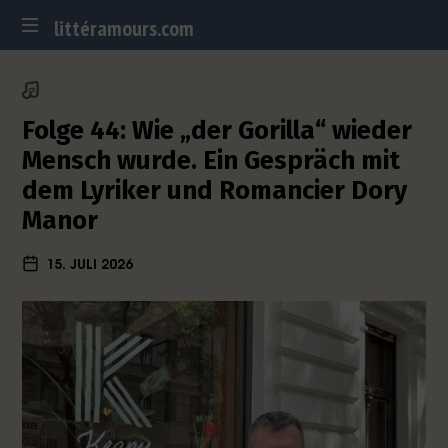
littéramours.com
D
e
u
Folge 44: Wie „der Gorilla“ wieder
t
Mensch wurde. Ein Gespräch mit
s
c
dem Lyriker und Romancier Dory
h
Manor
-
f
15. JULI 2026
r
a
n
z
ö
s
i
s
c