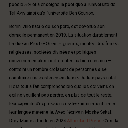
poésie
Ho!
et a enseigné la poétique à l’université de
Tel-Aviv ainsi qu’à l’université Ben Gourion.
Berlin, ville natale de son père, est devenue son
domicile permanent en 2019. La situation durablement
tendue au Proche-Orient – guerres, montée des forces
religieuses, sociétés divisées et politiques
gouvernementales indifférentes au bien commun –
contraint un nombre croissant de personnes à se
construire une existence en dehors de leur pays natal.
Il est tout à fait compréhensible que les écrivains en
exil ne veuillent pas perdre, en plus de tout le reste,
leur capacité d’expression créative, intimement liée à
leur langue maternelle. Avec l’écrivain Moshe Sakal,
Dory Manor a fondé en 2024
Altneuland Press
. C’est la