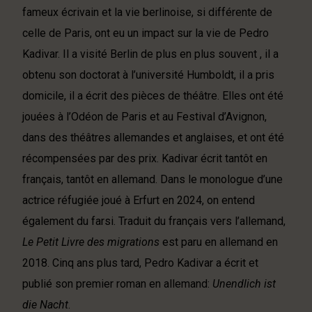
fameux écrivain et la vie berlinoise, si différente de
celle de Paris, ont eu un impact sur la vie de Pedro
Kadivar. Il a visité Berlin de plus en plus souvent , il a
obtenu son doctorat à l’université Humboldt, il a pris
domicile, il a écrit des pièces de théâtre. Elles ont été
jouées à l’Odéon de Paris et au Festival d’Avignon,
dans des théâtres allemandes et anglaises, et ont été
récompensées par des prix. Kadivar écrit tantôt en
français, tantôt en allemand. Dans le monologue d’une
actrice réfugiée joué à Erfurt en 2024, on entend
également du farsi. Traduit du français vers l’allemand,
Le Petit Livre des migrations
est paru en allemand en
2018. Cinq ans plus tard, Pedro Kadivar a écrit et
publié son premier roman en allemand:
Unendlich ist
die Nacht
.