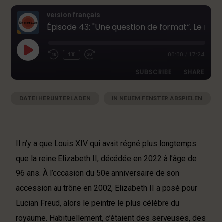
version français
Épisode 43: "Une question de format“. Le regard de Lea Singer sur Lucian Freud et la reine Elizabeth II
1X
00:00
/
17:24
SUBSCRIBE
SHARE
DATEI HERUNTERLADEN
|
IN NEUEM FENSTER ABSPIELEN
SHARE
Apple Podcasts
Deezer
|
AUDIOLÄNGE: 17:24
|
AUFGENOMMEN AM 11. APRIL 2025
Google Podcasts
RSS
LINK
Spotify
EMBED
Il n’y a que Louis XIV qui avait régné plus longtemps
RSS FEED
que la reine Elizabeth II, décédée en 2022 à l’âge de
96 ans. À l’occasion du 50e anniversaire de son
accession au trône en 2002, Elizabeth II a posé pour
Lucian Freud, alors le peintre le plus célèbre du
royaume. Habituellement, c’étaient des serveuses, des