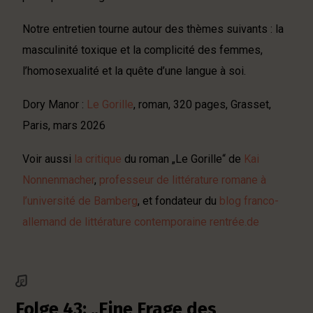
Notre entretien tourne autour des thèmes suivants : la
masculinité toxique et la complicité des femmes,
l’homosexualité et la quête d’une langue à soi.
Dory Manor :
Le Gorille
, roman, 320 pages, Grasset,
Paris, mars 2026
Voir aussi
la critique
du roman „Le Gorille“ de
Kai
Nonnenmacher
,
professeur de littérature romane à
l’université de Bamberg
, et fondateur du
blog franco-
allemand de littérature contemporaine rentrée.de
Folge 43: „Eine Frage des