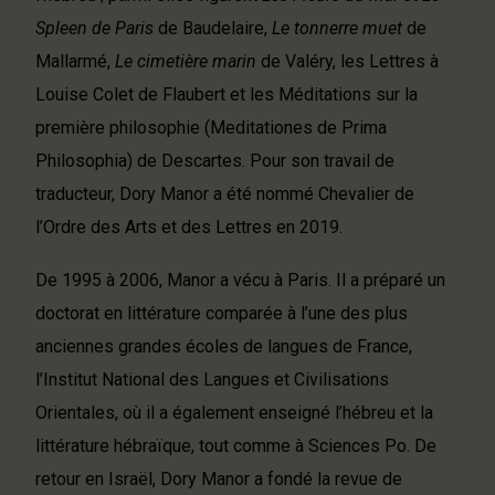
Spleen de Paris
de Baudelaire,
Le tonnerre muet
de
Mallarmé,
Le cimetière marin
de Valéry, les Lettres à
Louise Colet de Flaubert et les Méditations sur la
première philosophie (Meditationes de Prima
Philosophia) de Descartes. Pour son travail de
traducteur, Dory Manor a été nommé Chevalier de
l’Ordre des Arts et des Lettres en 2019.
De 1995 à 2006, Manor a vécu à Paris. Il a préparé un
doctorat en littérature comparée à l’une des plus
anciennes grandes écoles de langues de France,
l’Institut National des Langues et Civilisations
Orientales, où il a également enseigné l’hébreu et la
littérature hébraïque, tout comme à Sciences Po. De
retour en Israël, Dory Manor a fondé la revue de