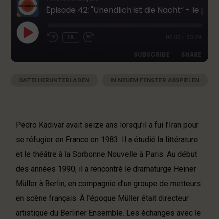
Épisode 42: "Unendlich ist die Nacht“ - le premier roman de Pedro Kadivar, écrivain franco-iranien à Berlin
1X
00:00
/
33:29
SUBSCRIBE
SHARE
DATEI HERUNTERLADEN
|
IN NEUEM FENSTER ABSPIELEN
SHARE
Apple Podcasts
Deezer
|
AUDIOLÄNGE: 33:29
|
AUFGENOMMEN AM 15. DEZEMBER 2025
Google Podcasts
RSS
LINK
Spotify
EMBED
Pedro Kadivar avait seize ans lorsqu’il a fui l’Iran pour
RSS FEED
se réfugier en France en 1983. Il a étudié la littérature
et le théâtre à la Sorbonne Nouvelle à Paris. Au début
des années 1990, il a rencontré le dramaturge Heiner
Müller à Berlin, en compagnie d’un groupe de metteurs
en scène français. À l’époque Müller était directeur
artistique du Berliner Ensemble. Les échanges avec le