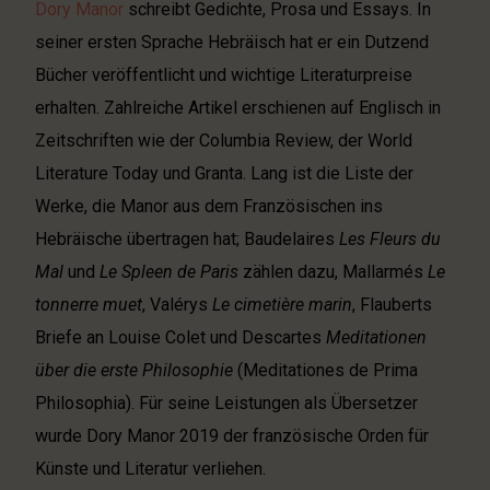
EMBED
Dory Manor
schreibt Gedichte, Prosa und Essays. In
RSS FEED
seiner ersten Sprache Hebräisch hat er ein Dutzend
Bücher veröffentlicht und wichtige Literaturpreise
erhalten. Zahlreiche Artikel erschienen auf Englisch in
Zeitschriften wie der Columbia Review, der World
Literature Today und Granta. Lang ist die Liste der
Werke, die Manor aus dem Französischen ins
Hebräische übertragen hat; Baudelaires
Les Fleurs du
Mal
und
Le Spleen de Paris
zählen dazu, Mallarmés
Le
tonnerre muet
, Valérys
Le cimetière marin
, Flauberts
Briefe an Louise Colet und Descartes
Meditationen
über die erste Philosophie
(Meditationes de Prima
Philosophia). Für seine Leistungen als Übersetzer
wurde Dory Manor 2019 der französische Orden für
Künste und Literatur verliehen.