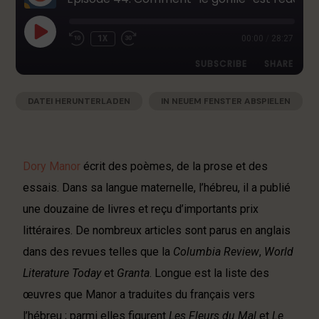
1X
00:00
/
28:27
SUBSCRIBE
SHARE
DATEI HERUNTERLADEN
|
IN NEUEM FENSTER ABSPIELEN
SHARE
Apple Podcasts
Deezer
|
AUDIOLÄNGE: 28:27
|
AUFGENOMMEN AM 14. JULI 2026
Google Podcasts
RSS
LINK
Spotify
EMBED
Dory Manor
écrit des poèmes, de la prose et des
RSS FEED
essais. Dans sa langue maternelle, l’hébreu, il a publié
une douzaine de livres et reçu d’importants prix
littéraires. De nombreux articles sont parus en anglais
dans des revues telles que la
Columbia Review
,
World
Literature Today
et
Granta
. Longue est la liste des
œuvres que Manor a traduites du français vers
l’hébreu ; parmi elles figurent
Les Fleurs du Mal
et
Le