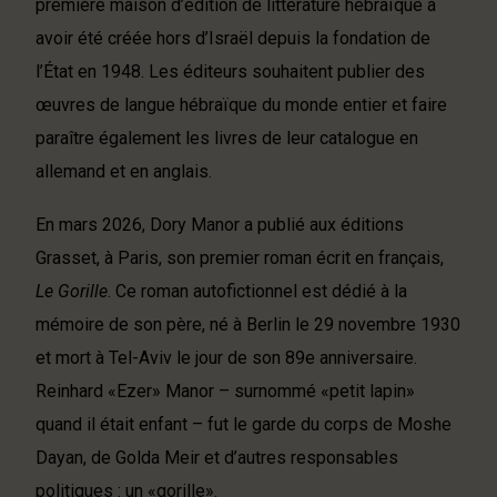
première maison d’édition de littérature hébraïque à
avoir été créée hors d’Israël depuis la fondation de
l’État en 1948. Les éditeurs souhaitent publier des
œuvres de langue hébraïque du monde entier et faire
paraître également les livres de leur catalogue en
allemand et en anglais.
En mars 2026, Dory Manor a publié aux éditions
Grasset, à Paris, son premier roman écrit en français,
Le Gorille
. Ce roman autofictionnel est dédié à la
mémoire de son père, né à Berlin le 29 novembre 1930
et mort à Tel-Aviv le jour de son 89e anniversaire.
Reinhard «Ezer» Manor – surnommé «petit lapin»
quand il était enfant – fut le garde du corps de Moshe
Dayan, de Golda Meir et d’autres responsables
politiques : un «gorille».