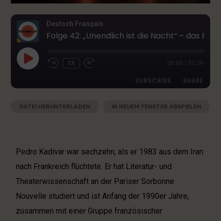
Deutsch Français
Folge 42: „Unendlich ist die Nacht“ – das Romandebüt des franco-iranischen Berliner Schriftstellers Pedro Kadivar
1X
00:00
/
35:39
SUBSCRIBE
SHARE
DATEI HERUNTERLADEN
|
IN NEUEM FENSTER ABSPIELEN
SHARE
Apple Podcasts
Deezer
|
AUDIOLÄNGE: 35:39
|
AUFGENOMMEN AM 14. DEZEMBER 2025
Google Podcasts
RSS
LINK
Spotify
EMBED
Pedro Kadivar war sechzehn, als er 1983 aus dem Iran
RSS FEED
nach Frankreich flüchtete. Er hat Literatur- und
Theaterwissenschaft an der Pariser Sorbonne
Nouvelle studiert und ist Anfang der 1990er Jahre,
zusammen mit einer Gruppe französischer