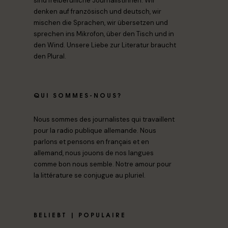
sind freiberufliche Journalistinnen. Wir
denken auf französisch und deutsch, wir
mischen die Sprachen, wir übersetzen und
sprechen ins Mikrofon, über den Tisch und in
den Wind. Unsere Liebe zur Literatur braucht
den Plural.
QUI SOMMES-NOUS?
Nous sommes des journalistes qui travaillent
pour la radio publique allemande. Nous
parlons et pensons en français et en
allemand, nous jouons de nos langues
comme bon nous semble. Notre amour pour
la littérature se conjugue au pluriel.
BELIEBT | POPULAIRE