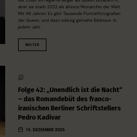
Nur Louis XIX regierte länger als Queen Elizabeth II.,
aber sie starb 2022 als älteste Monarchin der Welt.
Mit 96 Jahren. Es gibt Tausende Porträtfotografien
der Queen, und dazu siebzig gemalte Bildnisse. In
jedem Jahr…
WEITER
Folge 42: „Unendlich ist die Nacht“
– das Romandebüt des franco-
iranischen Berliner Schriftstellers
Pedro Kadivar
15. DEZEMBER 2025