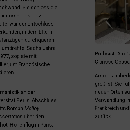
rschwand. Sie schloss die
für immer in sich zu
elte, war der Entschluss
rkunden, in dem Eltern
hlafanzügen durchqueren
n umdrehte. Sechs Jahre
Podcast
: Am 1
977, zog sie mit
Clarisse Cossa
lier, um Französische
dieren.
Amours unbeding
groß ist. Sie fü
neuen Orten au
manistik an der
Verwandlung ihr
ersität Berlin. Abschluss
Frankreich und 
ketts Roman
Molloy
.
zurück.
ssertation über den
hot. Höhenflug in Paris,