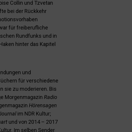
oise Collin und Tzvetan
fte bei der Rückkehr
omotionsvorhaben
ar für freiberufliche
sischen Rundfunks und in
Haken hinter das Kapitel
rsendungen und
üchern für verschiedene
 sie zu moderieren. Bis
dige Morgenmagazin
Radio
orgenmagazin
Hörensagen
J
ournal
im NDR Kultur;
sart
und von 2014 – 2017
ultur. Im selben Sender