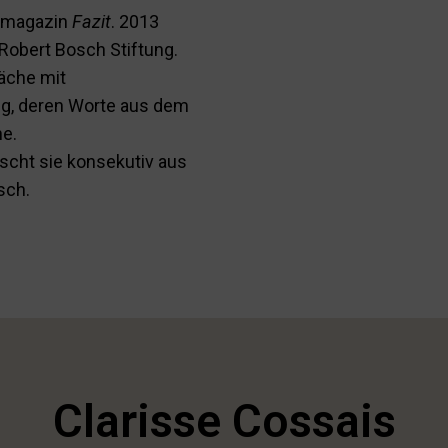
urmagazin
Fazit
. 2013
 Robert Bosch Stiftung.
räche mit
ötig, deren Worte aus dem
he.
cht sie konsekutiv aus
sch.
Clarisse Cossais