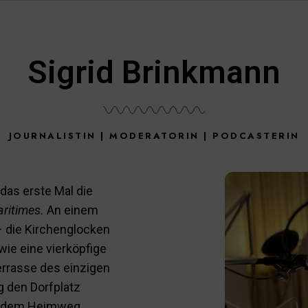
Sigrid Brinkmann
JOURNALISTIN | MODERATORIN | PODCASTERIN
 das erste Mal die
ritimes.
An einem
 die Kirchenglocken
wie eine vierköpfige
errasse des einzigen
g den Dorfplatz
uf dem Heimweg