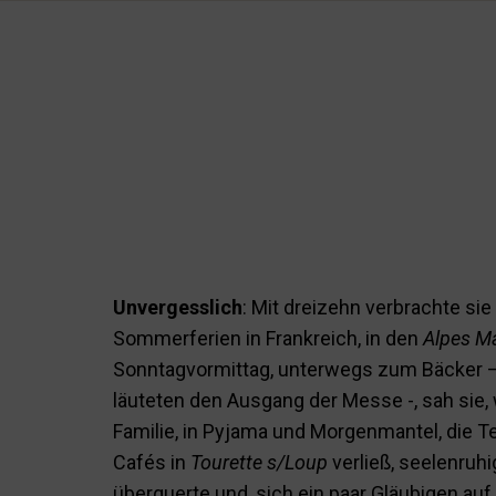
Unvergesslich
: Mit dreizehn verbrachte sie
Sommerferien in Frankreich, in den
Alpes Ma
Sonntagvormittag, unterwegs zum Bäcker –
läuteten den Ausgang der Messe -, sah sie, 
Familie, in Pyjama und Morgenmantel, die T
Cafés in
Tourette s/Loup
verließ, seelenruhi
überquerte und, sich ein paar Gläubigen a