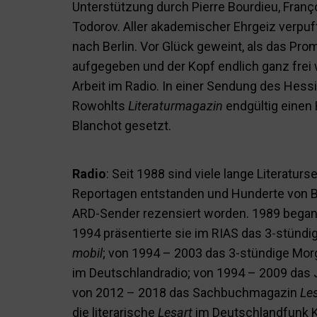
Unterstützung durch Pierre Bourdieu, Franç
Todorov. Aller akademischer Ehrgeiz verpuf
nach Berlin. Vor Glück geweint, als das Pr
aufgegeben und der Kopf endlich ganz frei w
Arbeit im Radio. In einer Sendung des Hes
Rowohlts
Literaturmagazin
endgültig einen 
Blanchot gesetzt.
Radio
: Seit 1988 sind viele lange Literatu
Reportagen entstanden und Hunderte von B
ARD-Sender rezensiert worden. 1989 begann
1994 präsentierte sie im RIAS das 3-stün
mobil
; von 1994 – 2003 das 3-stündige M
im Deutschlandradio; von 1994 – 2009 das 
von 2012 – 2018 das Sachbuchmagazin
Le
die literarische
Lesart
im Deutschlandfunk K