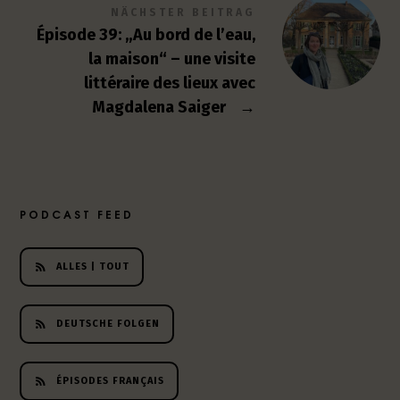
NÄCHSTER BEITRAG
Épisode 39: „Au bord de l’eau,
la maison“ – une visite
littéraire des lieux avec
Magdalena Saiger
→
PODCAST FEED
ALLES | TOUT
DEUTSCHE FOLGEN
ÉPISODES FRANÇAIS