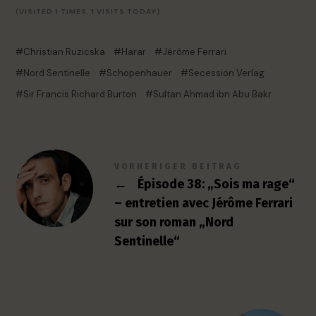
(VISITED 1 TIMES, 1 VISITS TODAY)
Christian Ruzicska
Harar
Jérôme Ferrari
Nord Sentinelle
Schopenhauer
Secession Verlag
Sir Francis Richard Burton
Sultan Ahmad ibn Abu Bakr
VORHERIGER BEITRAG
←
Épisode 38: „Sois ma rage“
– entretien avec Jérôme Ferrari
sur son roman „Nord
Sentinelle“