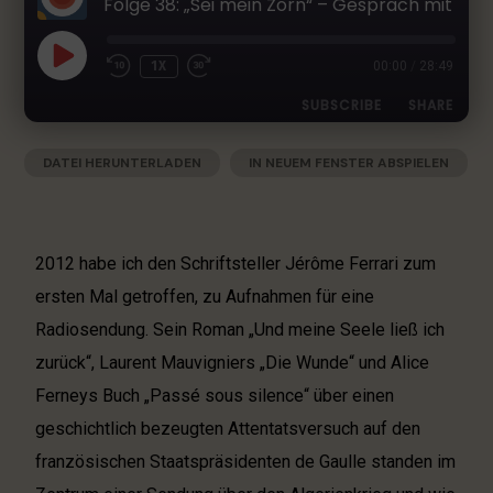
Folge 38: „Sei mein Zorn“ – Gespräch mit Jérôme Ferrari über seinen Roman „Nord Sentinelle“
h
e
r
1X
00:00
/
28:49
L
SUBSCRIBE
SHARE
i
t
e
DATEI HERUNTERLADEN
|
IN NEUEM FENSTER ABSPIELEN
SHARE
Apple Podcasts
Deezer
r
|
AUDIOLÄNGE: 28:49
|
AUFGENOMMEN AM 14. MÄRZ 2025
Google Podcasts
RSS
a
LINK
t
Spotify
EMBED
u
2012 habe ich den Schriftsteller Jérôme Ferrari zum
RSS FEED
r
ersten Mal getroffen, zu Aufnahmen für eine
-
Radiosendung. Sein Roman „Und meine Seele ließ ich
P
o
zurück“, Laurent Mauvigniers „Die Wunde“ und Alice
d
Ferneys Buch „Passé sous silence“ über einen
c
geschichtlich bezeugten Attentatsversuch auf den
a
s
französischen Staatspräsidenten de Gaulle standen im
t