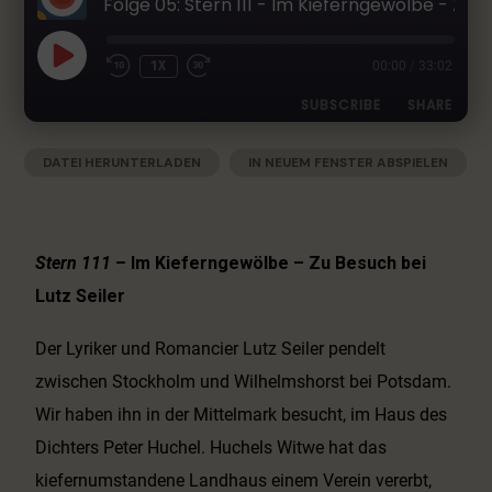
Folge 05: Stern 111 - Im Kieferngewölbe - Zu Besuch bei Lutz Seiler
h
e
r
1X
00:00
/
33:02
L
SUBSCRIBE
SHARE
i
t
e
DATEI HERUNTERLADEN
|
IN NEUEM FENSTER ABSPIELEN
SHARE
Apple Podcasts
Deezer
r
|
AUDIOLÄNGE: 33:02
|
AUFGENOMMEN AM 14. MAI 2021
Google Podcasts
RSS
a
LINK
t
Spotify
EMBED
u
Stern 111
– Im Kieferngewölbe – Zu Besuch bei
RSS FEED
r
Lutz Seiler
-
P
Der Lyriker und Romancier Lutz Seiler pendelt
o
d
zwischen Stockholm und Wilhelmshorst bei Potsdam.
c
Wir haben ihn in der Mittelmark besucht, im Haus des
a
Dichters Peter Huchel. Huchels Witwe hat das
s
t
kiefernumstandene Landhaus einem Verein vererbt,