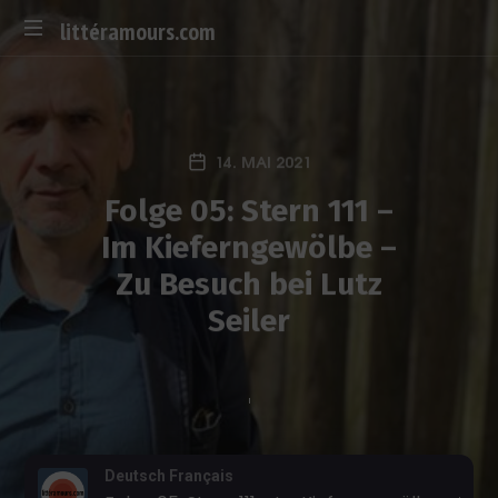
littéramours.com
D
e
u
t
14. MAI 2021
s
c
Folge 05: Stern 111 –
h
Im Kieferngewölbe –
-
f
Zu Besuch bei Lutz
r
Seiler
a
n
z
ö
s
i
s
Deutsch Français
c