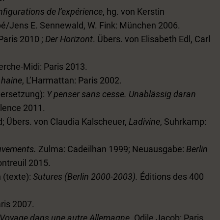
igurations de l’expérience
, hg. von Kerstin
/Jens E. Sennewald, W. Fink: München 2006.
 Paris 2010 ;
Der Horizont
. Übers. von Elisabeth Edl, Carl
erche-Midi: Paris 2013.
 haine
, L’Harmattan: Paris 2002.
bersetzung):
Y penser sans cesse. Unablässig daran
alence 2011.
rd; Übers. von Claudia Kalscheuer,
Ladivine
, Suhrkamp:
uvements.
Zulma: Cadeilhan 1999; Neuausgabe:
Berlin
Montreuil 2015.
 (texte):
Sutures (Berlin 2000-2003).
Éditions des 400
aris 2007.
 Voyage dans une autre Allemagne.
Odile Jacob: Paris