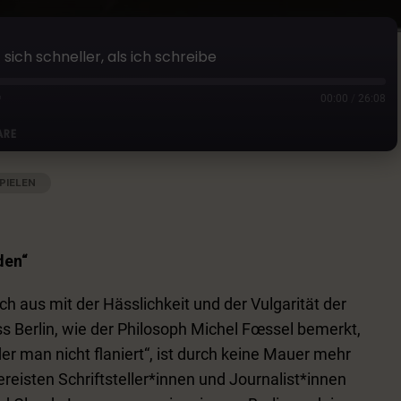
 sich schneller, als ich schreibe
00:00
/
26:08
ARE
PIELEN
|
AUDIOLÄNGE: 26:08
|
AUFGENOMMEN AM 14. MÄRZ 2021
Google Podcasts
den“
ich aus mit der Hässlichkeit und der Vulgarität der
s Berlin, wie der Philosoph Michel Fœssel bemerkt,
 der man nicht flaniert“, ist durch keine Mauer mehr
reisten Schriftsteller*innen und Journalist*innen