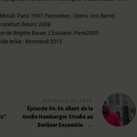
 Minuit: Paris 1997;
Fernsehen
. Übers. von Bernd
Frankfurt (Main) 2008.
s de Brigitte Bauer, L’Estuaire, Paris2005
 ville brûle : Montreuil 2015
NÄCHSTER BEITRAG
Épisode 04: En allant de la
is“
Große Hamburger Straße au
Berliner Ensemble
→