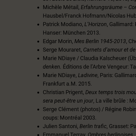
Michèle Métail,
Erfahrungsräume – Conf
Hausbel/Franck Hofmann/Nicolas Hubé
Patrick Modiano,
L’Horizon
, Gallimard:
Hanser: München 2013.
Edgar Morin,
Mes Berlin 1945-2013
, Ch
Serge Mouraret,
Carnets d’amour et de
Marie NDiaye / Claudia Kalscheuer (Ü
denken.
Éditions de l’Arbre Vengeur: T
Marie NDiaye,
Ladivine
, Paris: Gallima
Frankfurt a.M. 2015.
Christian Prigent,
Deux temps trois mo
sera peut-être un jour
, La ville brûle : 
Serge Clément (photos) / Régine Robin
coups: Montréal 2003.
Julien Santoni,
Berlin trafic
, Grasset: P
Emmanuel Terray,
Ombres berlinoises.