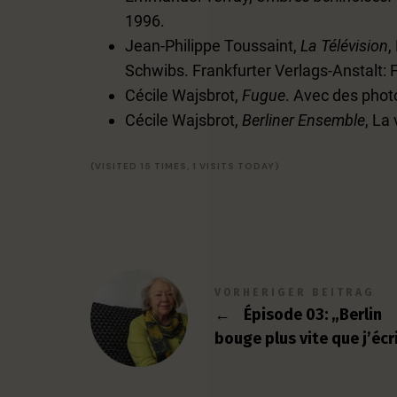
1996.
Jean-Philippe Toussaint,
La Télévision
,
Schwibs. Frankfurter Verlags-Anstalt: 
Cécile Wajsbrot,
Fugue
. Avec des photo
Cécile Wajsbrot,
Berliner Ensemble
, La
(VISITED 15 TIMES, 1 VISITS TODAY)
VORHERIGER BEITRAG
←
Épisode 03: „Berlin
bouge plus vite que j’écr