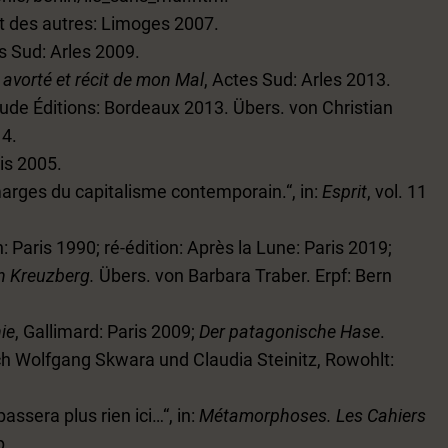
it des autres: Limoges 2007.
s Sud: Arles 2009.
vorté et récit de mon Mal
, Actes Sud: Arles 2013.
itude Éditions: Bordeaux 2013. Übers. von Christian
14.
is 2005.
arges du capitalisme contemporain.“, in:
Esprit
, vol. 11
 Paris 1990; ré-édition: Après la Lune: Paris 2019;
on Kreuzberg.
Übers. von Barbara Traber. Erpf: Bern
ie
, Gallimard: Paris 2009;
Der patagonische Hase
.
ch Wolfgang Skwara und Claudia Steinitz, Rowohlt:
assera plus rien ici…“, in:
Métamorphoses.
Les Cahiers
p.