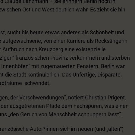
d Claude Lanzmann – sie erinnern Berlin noch in
ischen Ost und West deutlich wahr. Es zieht sie hin
ässt, sucht bis heute etwas anderes als Schönheit und
e aufgewachsene, von einer Karriere als Rocksängerin
r Aufbruch nach Kreuzberg eine existenzielle
nzigen“ französischen Provinz verkümmern und sterben
en Innenhöfen“ mit zugemauerten Fenstern. Berlin war
 die Stadt kontinuierlich. Das Unfertige, Disparate,
tadträume schwindet.
gen, der Verschwendungen“, notiert Christian Prigent.
its der ausgetretenen Pfade dem nachspüren, was einen
uns „den Geruch von Menschheit schnuppern lässt“.
anzösische Autor*innen sich im neuen (und „alten“)