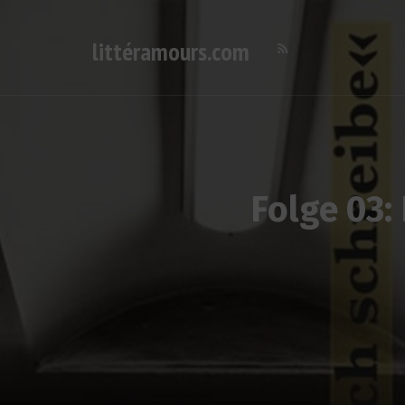
littéramours.com
Deutsch-französischer Literatur-Podcast
Folge 03: 