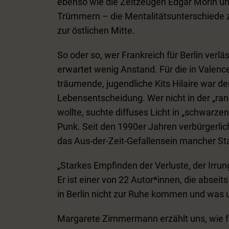
ebenso wie die Zeitzeugen Edgar Morin un
Trümmern – die Mentalitätsunterschiede zw
zur östlichen Mitte.
So oder so, wer Frankreich für Berlin verl
erwartet wenig Anstand. Für die in Valenc
träumende, jugendliche Kits Hilaire war de
Lebensentscheidung. Wer nicht in der „ra
wollte, suchte diffuses Licht in „schwarz
Punk. Seit den 1990er Jahren verbürgerlicht
das Aus-der-Zeit-Gefallensein mancher S
„Starkes Empfinden der Verluste, der Irrun
Er ist einer von 22 Autor*innen, die abse
in Berlin nicht zur Ruhe kommen und was 
Margarete Zimmermann erzählt uns, wie fr