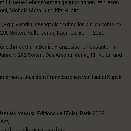
um für neue Lebensformen genutzt haben. Wir lesen
i, Michèle Métail und Kits Hilaire.
.): « Berlin bewegt sich schneller, als ich schreibe.
 206 Seiten. Kulturverlag Kadmos, Berlin 2020
ût schmeckt mir Berlin. Französische Passanten im
Jahre ». 292 Seiten. Das Arsenal Verlag für Kultur und
 verlernen ». Aus dem Französischen von Isabel Kupski.
ant les travaux.
Éditions de l’Éclat: Paris 2008.
:
net
,
hie/berlin/ile_sans_mur.htm.