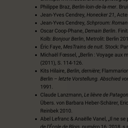
Philippe Braz,
Berlin-loin-de-la-mer
. Bru
Jean-Yves Cendrey,
Honecker 21
, Acte
Jean-Yves Cendrey,
Schproum: Roman a
Oscar Coop-Phane,
Demain Berlin
. Fin
Kolb:
Bonjour Berlin
, Metrolit: Berlin 20
Éric Faye,
MesTrains de nuit.
Stock: Par
Michaël Fœssel, „Berlin : Voyage aux m
(2011), S. 114-126.
Kits Hilaire,
Berlin, dernière
; Flammarion:
Berlin – letzte Vorstellung. Abschied v
1991.
Claude Lanzmann,
Le lièvre de Patagon
Übers. von Barbara Heber-Schärer, Eri
Reinbek 2010.
Abel Lefranc & Anaëlle Vanel, „Il ne se p
de l’École de Blois
, numéro 16, 2018, s.