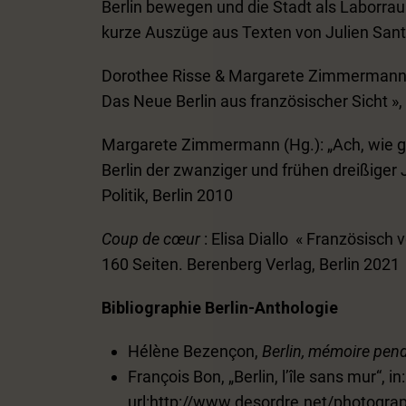
Berlin bewegen und die Stadt als Laborra
kurze Auszüge aus Texten von Julien Santon
Dorothee Risse & Margarete Zimmermann (Hg
Das Neue Berlin aus französischer Sicht »,
Margarete Zimmermann (Hg.): „Ach, wie g
Berlin der zwanziger und frühen dreißiger 
Politik, Berlin 2010
Coup de cœur
: Elisa Diallo « Französisch
160 Seiten. Berenberg Verlag, Berlin 2021
Bibliographie Berlin-Anthologie
Hélène Bezençon,
Berlin, mémoire pend
François Bon, „Berlin, l’île sans mur“, in
url:http://www.desordre.net/photograp