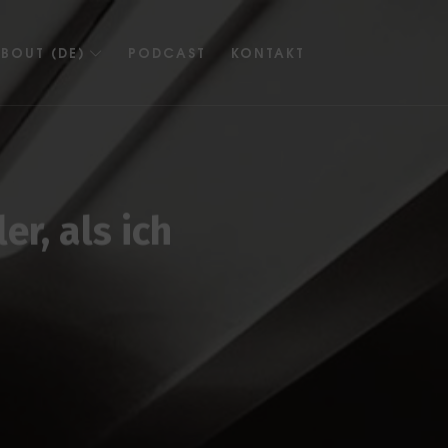
BOUT (DE)
PODCAST
KONTAKT
er, als ich