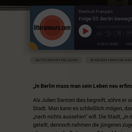
Deutsch Français
Folge 03: Berlin bewegt
1X
SUBSCRIBE
SH
DATEI HERUNTERLADEN
|
IN NEUEM FENSTER ABS
SHARE
Apple Podcasts
Deezer
RSS
Spotify
LINK
RSS FEED
„In Berlin muss man sein Leben neu erfin
EMBED
Als Julien Santoni dies begreift, söhnt er s
Stadt. Man kann es schließlich mögen, das
„nach nichts aussehen“ will. Die Stadt, „in
geteilt, dennoch nehmen die jüngeren zuge