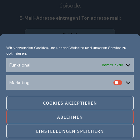
épisode.
E-Mail-Adresse eintragen | Ton adresse mail:
Wir verwenden Cookies, um unsere Website und unseren Service zu
optimieren.
Wir senden keinen Spam! Nous n’envoyons pas de spam!
Erfahre mehr in unserer
Datenschutzerklärung.
Funktional
Immer aktiv
Ich habe die Datenschutzerklärung gelesen und
Marketing
verstanden.
COOKIES AKZEPTIEREN
ABLEHNEN
EINSTELLUNGEN SPEICHERN
©2021 LITTÉRAMOURS |
IMPRESSUM
|