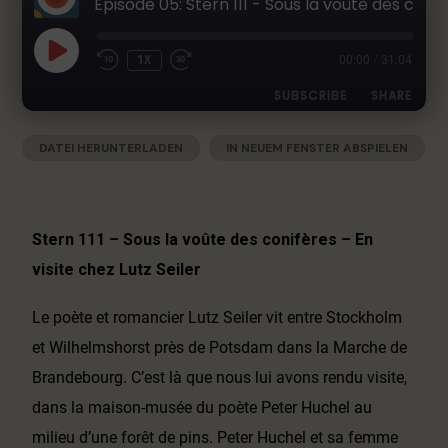
Épisode 05: Stern 111 - Sous la voûte des conifères - En visite chez Lutz Seiler
h
e
r
1X
00:00
/
31:04
L
SUBSCRIBE
SHARE
i
t
e
DATEI HERUNTERLADEN
|
IN NEUEM FENSTER ABSPIELEN
SHARE
Apple Podcasts
Deezer
r
|
AUDIOLÄNGE: 31:04
|
AUFGENOMMEN AM 14. MAI 2021
Google Podcasts
RSS
a
LINK
t
Spotify
EMBED
u
Stern 111 – Sous la voûte des conifères – En
RSS FEED
r
visite chez Lutz Seiler
-
P
Le poète et romancier Lutz Seiler vit entre Stockholm
o
d
et Wilhelmshorst près de Potsdam dans la Marche de
c
Brandebourg. C’est là que nous lui avons rendu visite,
a
dans la maison-musée du poète Peter Huchel au
s
t
milieu d’une forêt de pins. Peter Huchel et sa femme