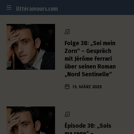
littéramours.com
littéramours.com
D
e
u
t
Folge 38: „Sei mein
s
Zorn“ – Gespräch
c
mit Jérôme Ferrari
h
über seinen Roman
-
f
„Nord Sentinelle“
r
15. MÄRZ 2025
a
n
z
ö
s
i
Épisode 38: „Sois
s
c
ma rage“ –