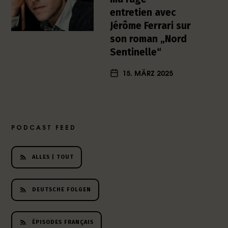
h
entretien avec
e
Jérôme Ferrari sur
r
son roman „Nord
L
Sentinelle“
i
t
15. MÄRZ 2025
e
r
a
t
u
PODCAST FEED
r
-
P
ALLES | TOUT
o
d
c
DEUTSCHE FOLGEN
a
s
t
ÉPISODES FRANÇAIS