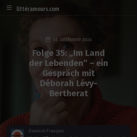
littéramours.com
D
e
u
15. DEZEMBER 2024
t
s
Folge 35: „Im Land
c
der Lebenden“ – ein
h
-
Gespräch mit
f
Déborah Lévy-
r
a
Bertherat
n
z
ö
s
i
s
Deutsch Français
c