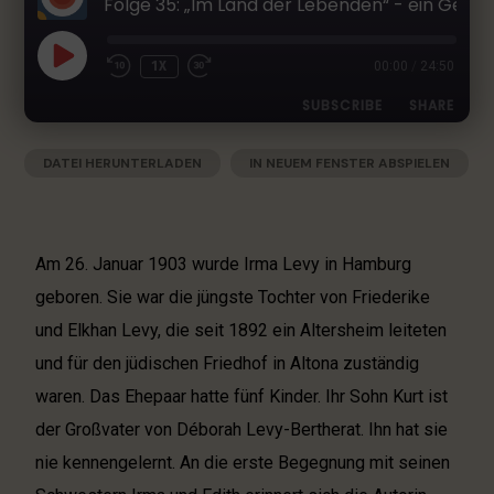
Folge 35: „Im Land der Lebenden“ - ein Gespräch mit Déborah Lévy-Bertherat
h
e
r
1X
00:00
/
24:50
L
SUBSCRIBE
SHARE
i
t
e
DATEI HERUNTERLADEN
|
IN NEUEM FENSTER ABSPIELEN
SHARE
Apple Podcasts
Deezer
r
|
AUDIOLÄNGE: 24:50
|
AUFGENOMMEN AM 14. NOVEMBER 2024
Google Podcasts
RSS
a
LINK
t
Spotify
EMBED
u
Am 26. Januar 1903 wurde Irma Levy in Hamburg
RSS FEED
r
geboren. Sie war die jüngste Tochter von Friederike
-
und Elkhan Levy, die seit 1892 ein Altersheim leiteten
P
o
und für den jüdischen Friedhof in Altona zuständig
d
waren. Das Ehepaar hatte fünf Kinder. Ihr Sohn Kurt ist
c
der Großvater von Déborah Levy-Bertherat. Ihn hat sie
a
s
nie kennengelernt. An die erste Begegnung mit seinen
t