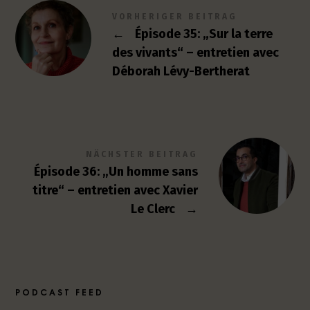
VORHERIGER BEITRAG
←
Épisode 35: „Sur la terre
des vivants“ – entretien avec
Déborah Lévy-Bertherat
NÄCHSTER BEITRAG
Épisode 36: „Un homme sans
titre“ – entretien avec Xavier
Le Clerc
→
PODCAST FEED