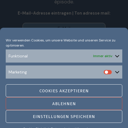
épisode.
E-Mail-Adresse eintragen | Ton adresse mail:
Wir verwenden Cookies, um unsere Website und unseren Service zu
optimieren.
Wir senden keinen Spam! Nous n’envoyons pas de spam!
Erfahre mehr in unserer
Datenschutzerklärung.
Funktional
Immer aktiv
Ich habe die Datenschutzerklärung gelesen und
Marketing
verstanden.
COOKIES AKZEPTIEREN
ABLEHNEN
EINSTELLUNGEN SPEICHERN
©2021 LITTÉRAMOURS |
IMPRESSUM
|