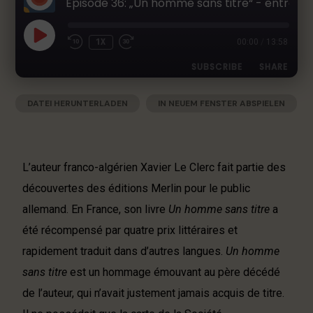
Épisode 36: „Un homme sans titre“ - entretien avec Xavier Le Clerc
h
e
r
1X
00:00
/
13:58
L
SUBSCRIBE
SHARE
i
t
e
DATEI HERUNTERLADEN
|
IN NEUEM FENSTER ABSPIELEN
SHARE
Apple Podcasts
Deezer
r
|
AUDIOLÄNGE: 13:58
|
AUFGENOMMEN AM 14. JANUAR 2025
Google Podcasts
RSS
a
LINK
t
Spotify
EMBED
u
L’auteur franco-algérien Xavier Le Clerc fait partie des
RSS FEED
r
découvertes des éditions Merlin pour le public
-
allemand. En France, son livre
Un homme sans titre
a
P
o
été récompensé par quatre prix littéraires et
d
rapidement traduit dans d’autres langues.
Un homme
c
sans titre
est un hommage émouvant au père décédé
a
s
de l’auteur, qui n’avait justement jamais acquis de titre.
t