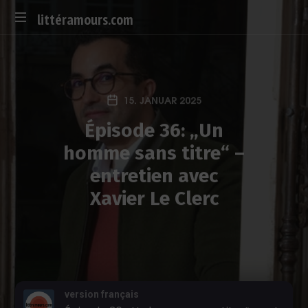
littéramours.com
D
e
u
t
15. JANUAR 2025
s
c
Épisode 36: „Un
h
homme sans titre“ –
-
f
entretien avec
r
Xavier Le Clerc
a
n
z
ö
s
i
s
version français
c