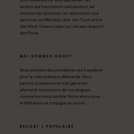
sind freiberufliche Journalistinnen. Wir
denken auf französisch und deutsch, wir
mischen die Sprachen, wir übersetzen und
sprechen ins Mikrofon, über den Tisch und in
den Wind. Unsere Liebe zur Literatur braucht
den Plural.
QUI SOMMES-NOUS?
Nous sommes des journalistes qui travaillent
pour la radio publique allemande. Nous
parlons et pensons en français et en
allemand, nous jouons de nos langues
comme bon nous semble. Notre amour pour
la littérature se conjugue au pluriel.
BELIEBT | POPULAIRE