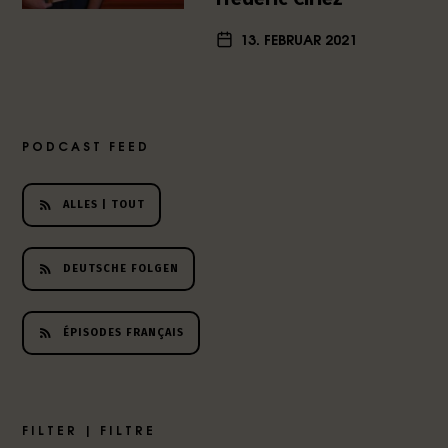
h
13. FEBRUAR 2021
e
r
L
i
t
PODCAST FEED
e
r
a
ALLES | TOUT
t
u
r
DEUTSCHE FOLGEN
-
P
o
ÉPISODES FRANÇAIS
d
c
a
s
FILTER | FILTRE
t