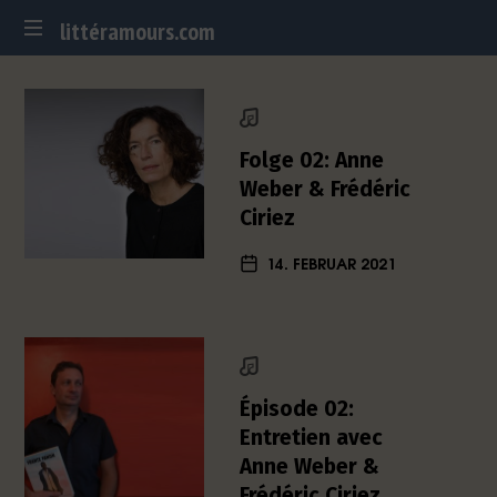
littéramours.com
littéramours.com
D
e
u
t
Folge 02: Anne
s
Weber & Frédéric
c
Ciriez
h
-
14. FEBRUAR 2021
f
r
a
n
z
ö
Épisode 02:
s
Entretien avec
i
Anne Weber &
s
c
Frédéric Ciriez