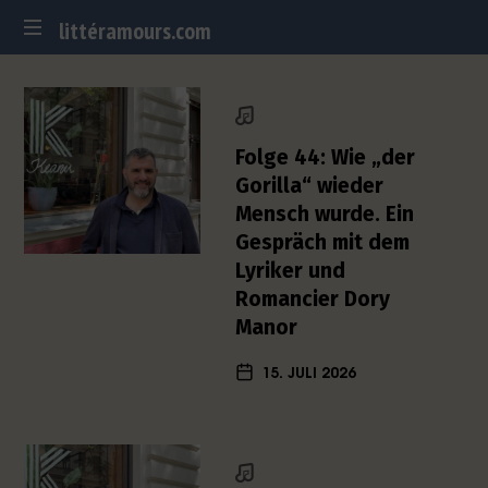
littéramours.com
littéramours.com
D
e
u
t
Folge 44: Wie „der
s
Gorilla“ wieder
c
Mensch wurde. Ein
h
Gespräch mit dem
-
f
Lyriker und
r
Romancier Dory
a
Manor
n
z
15. JULI 2026
ö
s
i
s
c