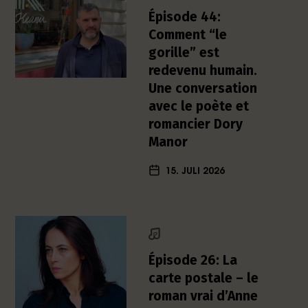
h
Épisode 44:
e
Comment “le
r
gorille” est
L
redevenu humain.
i
Une conversation
t
e
avec le poète et
r
romancier Dory
a
Manor
t
u
15. JULI 2026
r
-
P
o
d
c
Épisode 26: La
a
carte postale – le
s
roman vrai d’Anne
t