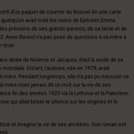
sorti d’un paquet de courrier du Nouvel An une carte
, quelqu’un avait noté les noms d
e Ephraïm Emma
ait des prénoms de ses grands-parents, de sa tante et de
2. Anne Berest n’a pas posé de questions à sa mère à
tiroir.
œur aînée de Noémie et Jacques, était la seule de sa
 mondiale. Enfant, l’auteure, née en 1979, avait
d-mère. Pendant longtemps, elle n’a pas pu mesurer ce
nd-mère n’ont jamais dit un mot sur la vie de ses
ce fin des années 1920 via la Lettonie et la Palestine.
e qui allait briser le silence sur les origines et le
titue et imagine la vie de ses ancêtres. Son roman est
tité.