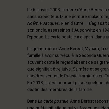
Le 6 janvier 2003, la mère d’Anne Berest a 
sans expéditeur. D’une écriture maladroite
Noémie Jacques
. Rien d’autre. Il s’agiss
son oncle, assassinés à Auschwitz en 194
l’époque. La carte postale a disparu dans un 
La grand-mère d’Anne Berest, Myriam, la s
famille à avoir survécu à la Seconde Guerre
souvent capté le regard absent de sa gran
que signifiait être juive. Sa mère et sa gra
ancêtres venus de Russie, immigrés en Fran
En 2018, il s’est pourtant passé quelque chos
destin des membres de la famille.
Dans
La carte postale
, Anne Berest recons
une quête initiatique qui va forger une iden