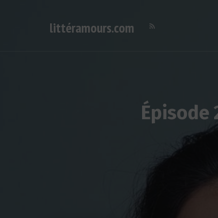
littéramours.com
Deutsch-französischer Literatur-Podcast
Épisode 2