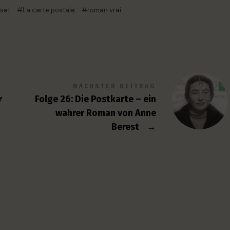
sset
La carte postale
roman vrai
NÄCHSTER BEITRAG
r
Folge 26: Die Postkarte – ein
wahrer Roman von Anne
Berest
→