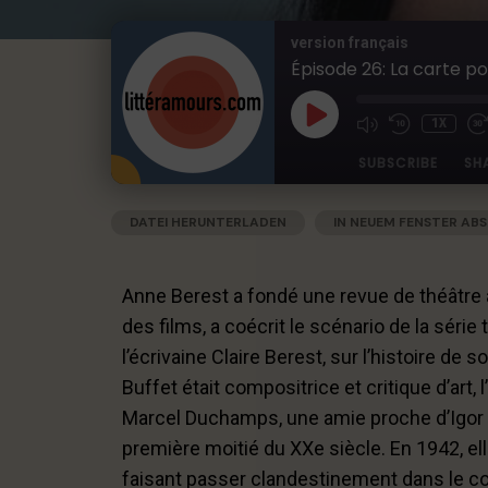
version français
Épisode 26: La carte po
1X
SUBSCRIBE
SH
DATEI HERUNTERLADEN
|
IN NEUEM FENSTER ABS
SHARE
Apple Podcasts
Deezer
RSS
Spotify
LINK
Anne Berest a fondé une revue de théâtre 
RSS FEED
EMBED
des films, a coécrit le scénario de la série
l’écrivaine Claire Berest, sur l’histoire de
Buffet était compositrice et critique d’art,
Marcel Duchamps, une amie proche d’Igor S
première moitié du XXe siècle. En 1942, ell
faisant passer clandestinement dans le co