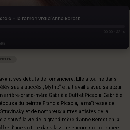
stale – le roman vrai d'Anne Berest
00:00
/
32:16
ARE
PIELEN
|
AUDIOLÄNGE: 32:16
|
AUFGENOMMEN AM 14. AUGUST 2023
Google Podcasts
avant ses débuts de romancière. Elle a tourné dans
 télévisée à succès „Mytho“ et a travaillé avec sa sœur,
 son arrière-grand-mère Gabriële Buffet Picabia. Gabriële
 l’épouse du peintre Francis Picabia, la maîtresse de
travinsky et de nombreux autres artistes de la
e a sauvé la vie de la grand-mère d’Anne Berest en la
ffre d’une voiture dans la zone encore non occupée.