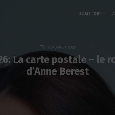
HOME (DE)
A
15. AUGUST 2023
6: La carte postale – le 
d’Anne Berest