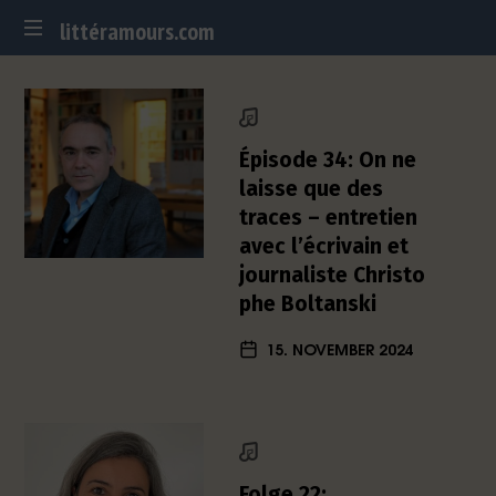
littéramours.com
littéramours.com
D
e
u
t
Épisode 34: On ne
s
laisse que des
c
traces – entretien
h
avec l’écrivain et
-
f
journaliste Christo
r
phe Boltanski
a
n
15. NOVEMBER 2024
z
ö
s
i
s
c
Folge 22: