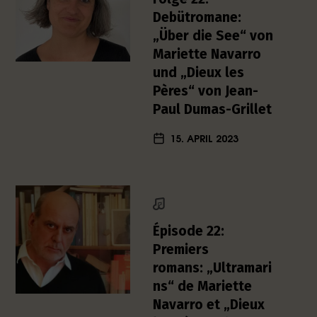
h
Debütromane:
e
„Über die See“ von
r
Mariette Navarro
L
und „Dieux les
i
Pères“ von Jean-
t
e
Paul Dumas-Grillet
r
a
15. APRIL 2023
t
u
r
-
P
Épisode 22:
o
d
Premiers
c
romans: „Ultramari
a
ns“ de Mariette
s
Navarro et „Dieux
t