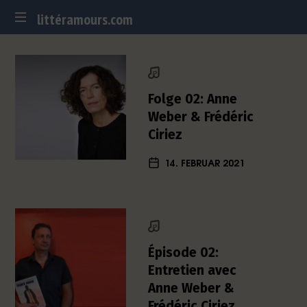
littéramours.com
littéramours.com
D
e
u
t
Folge 02: Anne
s
Weber & Frédéric
c
Ciriez
h
-
14. FEBRUAR 2021
f
r
a
n
z
ö
Épisode 02:
s
Entretien avec
i
Anne Weber &
s
c
Frédéric Ciriez