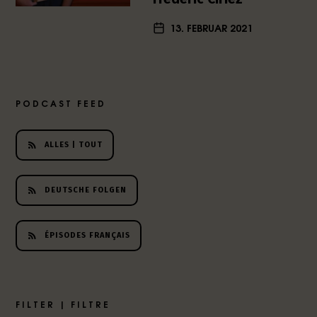
h
13. FEBRUAR 2021
e
r
L
i
t
PODCAST FEED
e
r
a
ALLES | TOUT
t
u
r
DEUTSCHE FOLGEN
-
P
o
ÉPISODES FRANÇAIS
d
c
a
s
FILTER | FILTRE
t