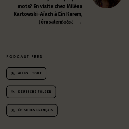
mots? En visite chez Miléna
Kartowski-Aïach à Ein Kerem,
Jérusalem￼￼
→
PODCAST FEED
ALLES | TOUT
DEUTSCHE FOLGEN
ÉPISODES FRANÇAIS