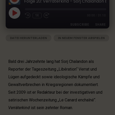
Folge 20: Verräterkind – Sorj Chalandon beschließt das „große Buch“ des Vaters
h
e
r
1X
00:00
/
31:10
L
SUBSCRIBE
SHARE
i
t
e
DATEI HERUNTERLADEN
|
IN NEUEM FENSTER ABSPIELEN
SHARE
Apple Podcasts
Deezer
r
|
AUDIOLÄNGE: 31:10
|
AUFGENOMMEN AM 14. JANUAR 2023
Google Podcasts
RSS
a
LINK
t
Spotify
EMBED
u
Bald drei Jahrzehnte lang hat Sorj Chalandon als
RSS FEED
r
Reporter der Tageszeitung „Libération“ Verrat und
-
Lügen aufgedeckt sowie ideologische Kämpfe und
P
o
Gewaltverbrechen in Kriegsregionen dokumentiert.
d
Seit 2009 ist er Redakteur bei der investigativen und
c
satirischen Wochenzeitung „Le Canard enchaîné“.
a
s
Verräterkind
ist sein zehnter Roman.
t