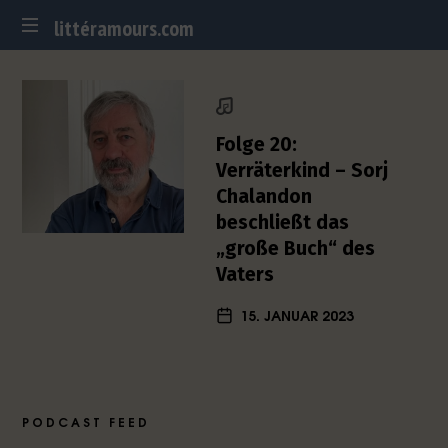
littéramours.com
littéramours.com
D
e
u
t
Folge 20:
s
Verräterkind – Sorj
c
Chalandon
h
beschließt das
-
f
„große Buch“ des
r
Vaters
a
n
15. JANUAR 2023
z
ö
s
i
s
PODCAST FEED
c