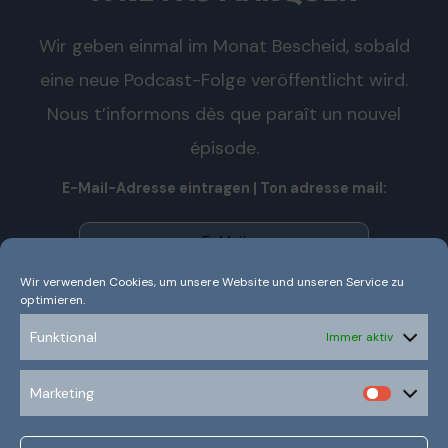
Wir geben einmal im Monat Bescheid, sobald
eine neue Podcast-Folge veröffentlicht wird.
Nous t’informons dès que paraît un nouvel
épisode.
E-Mail-Adresse eintragen | Ton adresse mail:
Wir verwenden Cookies, um unsere Website und unseren Service zu
optimieren.
Wir senden keinen Spam! Nous n’envoyons pas de spam!
Erfahre mehr in unserer
Datenschutzerklärung.
Funktional
Immer aktiv
Ich habe die Datenschutzerklärung gelesen und
Marketing
verstanden.