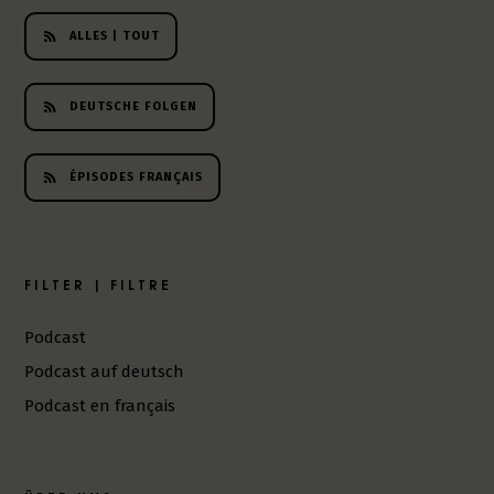
h
ALLES | TOUT
e
r
L
DEUTSCHE FOLGEN
i
t
e
ÉPISODES FRANÇAIS
r
a
t
u
FILTER | FILTRE
r
-
P
Podcast
o
Podcast auf deutsch
d
c
Podcast en français
a
s
t