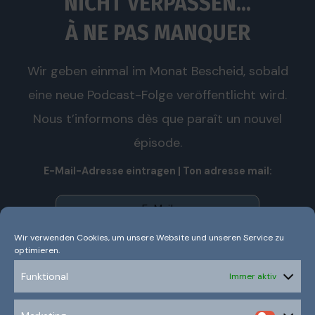
NICHT VERPASSEN...
À NE PAS MANQUER
Wir geben einmal im Monat Bescheid, sobald
eine neue Podcast-Folge veröffentlicht wird.
Nous t’informons dès que paraît un nouvel
épisode.
E-Mail-Adresse eintragen | Ton adresse mail:
Wir verwenden Cookies, um unsere Website und unseren Service zu
optimieren.
Wir senden keinen Spam! Nous n’envoyons pas de spam!
Erfahre mehr in unserer
Datenschutzerklärung.
Funktional
Immer aktiv
Ich habe die Datenschutzerklärung gelesen und