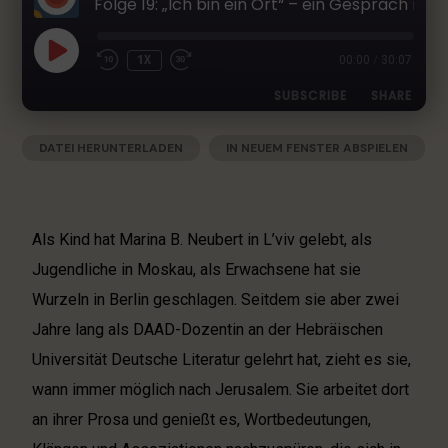
Folge 19: „Ich bin ein Ort“ – ein Gespräch mit Marina B. Neubert
h
e
r
1X
00:00
/
30:07
L
SUBSCRIBE
SHARE
i
t
e
DATEI HERUNTERLADEN
|
IN NEUEM FENSTER ABSPIELEN
SHARE
Apple Podcasts
Deezer
r
|
AUDIOLÄNGE: 30:07
|
AUFGENOMMEN AM 14. DEZEMBER 2022
Google Podcasts
RSS
a
LINK
t
Spotify
EMBED
u
Als Kind hat Marina B. Neubert in L’viv gelebt, als
RSS FEED
r
Jugendliche in Moskau, als Erwachsene hat sie
-
Wurzeln in Berlin geschlagen. Seitdem sie aber zwei
P
o
Jahre lang als DAAD-Dozentin an der Hebräischen
d
Universität Deutsche Literatur gelehrt hat, zieht es sie,
c
wann immer möglich nach Jerusalem. Sie arbeitet dort
a
s
an ihrer Prosa und genießt es, Wortbedeutungen,
t