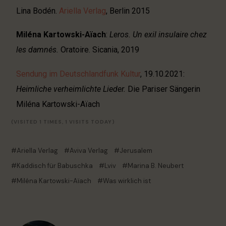
Lina Bodén.
Ariella Verlag
, Berlin 2015
Miléna Kartowski-Aïach
:
Leros. Un exil insulaire chez
les damnés.
Oratoire. Sicania, 2019
Sendung im Deutschlandfunk Kultur
, 19.10.2021:
Heimliche verheimlichte Lieder.
Die Pariser Sängerin
Miléna Kartowski-Aïach
(VISITED 1 TIMES, 1 VISITS TODAY)
Ariella Verlag
Aviva Verlag
Jerusalem
Kaddisch für Babuschka
Lviv
Marina B. Neubert
Miléna Kartowski-Aïach
Was wirklich ist