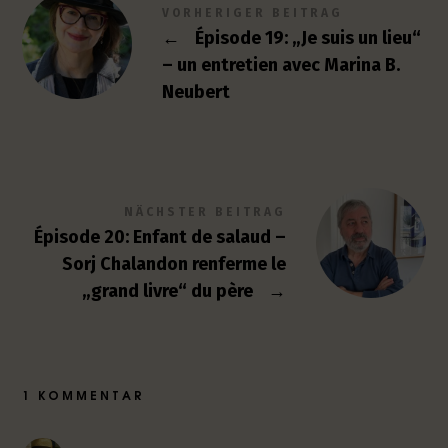
VORHERIGER BEITRAG
←
Épisode 19: „Je suis un lieu“
– un entretien avec Marina B.
Neubert
NÄCHSTER BEITRAG
Épisode 20: Enfant de salaud –
Sorj Chalandon renferme le
„grand livre“ du père
→
1 KOMMENTAR