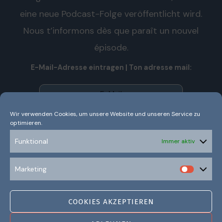
eine neue Podcast-Folge veröffentlicht wird.
Nous t’informons dès que paraît un nouvel
épisode.
E-Mail-Adresse eintragen | Ton adresse mail:
Wir verwenden Cookies, um unsere Website und unseren Service zu
optimieren.
Wir senden keinen Spam! Nous n’envoyons pas de spam!
Erfahre mehr in unserer
Datenschutzerklärung.
Funktional
Immer aktiv
Ich habe die Datenschutzerklärung gelesen und
Marketing
verstanden.
COOKIES AKZEPTIEREN