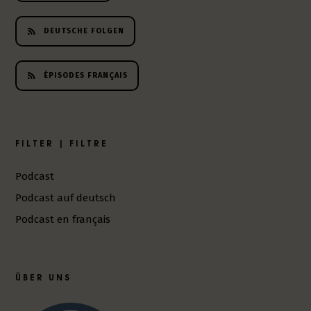
h
e
DEUTSCHE FOLGEN
r
L
i
ÉPISODES FRANÇAIS
t
e
r
a
FILTER | FILTRE
t
u
Podcast
r
-
Podcast auf deutsch
P
Podcast en français
o
d
c
a
ÜBER UNS
s
t