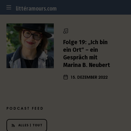
littéramours.com
littéramours.com
D
e
u
t
Folge 19: „Ich bin
s
ein Ort“ – ein
c
Gespräch mit
h
Marina B. Neubert
-
f
15. DEZEMBER 2022
r
a
n
z
ö
PODCAST FEED
s
i
s
ALLES | TOUT
c