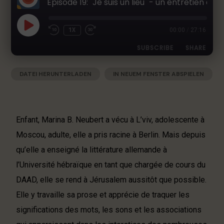
Épisode 19: "Je suis un lieu" - un entretien avec Marina B. Neubert
h
e
r
1X
00:00
/
27:16
L
SUBSCRIBE
SHARE
i
t
e
DATEI HERUNTERLADEN
|
IN NEUEM FENSTER ABSPIELEN
SHARE
Apple Podcasts
Deezer
r
|
AUDIOLÄNGE: 27:16
|
AUFGENOMMEN AM 14. DEZEMBER 2022
Google Podcasts
RSS
a
LINK
t
Spotify
EMBED
u
Enfant, Marina B. Neubert a vécu à L’viv, adolescente à
RSS FEED
r
Moscou, adulte, elle a pris racine à Berlin. Mais depuis
-
qu’elle a enseigné la littérature allemande à
P
o
l’Université hébraïque en tant que chargée de cours du
d
DAAD, elle se rend à Jérusalem aussitôt que possible.
c
Elle y travaille sa prose et apprécie de traquer les
a
s
significations des mots, les sons et les associations
t