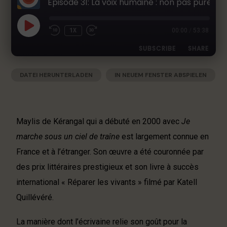
Épisode 31: La voix humaine : non pas purement individuel mais unique. Entretien avec Maylis de Kérangal
h
e
r
1X
00:00
/
53:38
L
SUBSCRIBE
SHARE
i
t
e
DATEI HERUNTERLADEN
|
IN NEUEM FENSTER ABSPIELEN
SHARE
Apple Podcasts
Deezer
r
|
AUDIOLÄNGE: 53:38
|
AUFGENOMMEN AM 14. JUNI 2024
Google Podcasts
RSS
a
LINK
t
Spotify
EMBED
u
Maylis de Kérangal qui a débuté en 2000 avec
Je
RSS FEED
r
marche sous un ciel de traîne
est largement connue en
-
France et à l’étranger. Son œuvre a été couronnée par
P
o
des prix littéraires prestigieux et son livre à succès
d
international « Réparer les vivants » filmé par Katell
c
Quillévéré.
a
s
t
La manière dont l’écrivaine relie son goût pour la