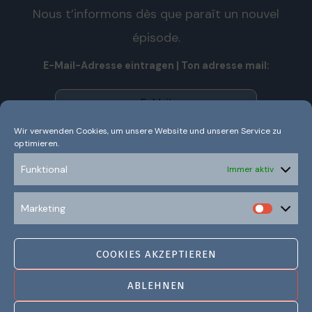
Nous t’informons dès que paraît un nouvel
épisode.
E-Mail-Adresse eintragen | Ton adresse mail:
Wir verwenden Cookies, um unsere Website und unseren Service zu
optimieren.
Wir senden keinen Spam! Nous n’envoyons pas de spam!
Erfahre mehr in unserer
Datenschutzerklärung.
Funktional
Immer aktiv
Ich habe die Datenschutzerklärung gelesen und
Marketing
verstanden.
COOKIES AKZEPTIEREN
ABLEHNEN