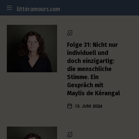
littéramours.com
littéramours.com
D
e
u
t
Folge 31: Nicht nur
s
individuell und
c
doch einzigartig:
h
die menschliche
-
f
Stimme. Ein
r
Gespräch mit
a
Maylis de Kérangal
n
z
15. JUNI 2024
ö
s
i
s
c