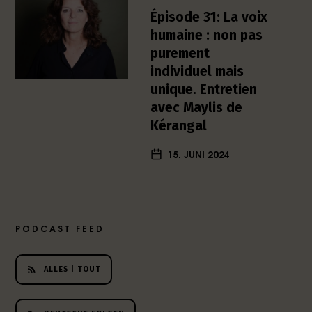
h
Épisode 31: La voix
e
humaine : non pas
r
purement
L
individuel mais
i
unique. Entretien
t
e
avec Maylis de
r
Kérangal
a
t
15. JUNI 2024
u
r
-
P
o
PODCAST FEED
d
c
ALLES | TOUT
a
s
t