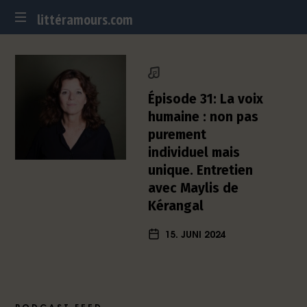
littéramours.com
littéramours.com
D
e
u
t
Épisode 31: La voix
s
humaine : non pas
c
purement
h
individuel mais
-
f
unique. Entretien
r
avec Maylis de
a
Kérangal
n
z
15. JUNI 2024
ö
s
i
s
c
PODCAST FEED