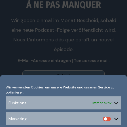
À NE PAS MANQUER
Wir geben einmal im Monat Bescheid, sobald
eine neue Podcast-Folge veröffentlicht wird.
Nous t’informons dès que paraît un nouvel
épisode.
E-Mail-Adresse eintragen | Ton adresse mail:
Wir verwenden Cookies, um unsere Website und unseren Service zu
optimieren.
Wir senden keinen Spam! Nous n’envoyons pas de spam!
Erfahre mehr in unserer
Datenschutzerklärung.
Funktional
Immer aktiv
Ich habe die Datenschutzerklärung gelesen und
Marketing
verstanden.