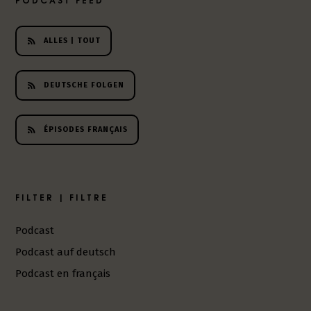
h
e
r
ALLES | TOUT
L
i
DEUTSCHE FOLGEN
t
e
r
ÉPISODES FRANÇAIS
a
t
u
r
-
FILTER | FILTRE
P
o
Podcast
d
Podcast auf deutsch
c
a
Podcast en français
s
t