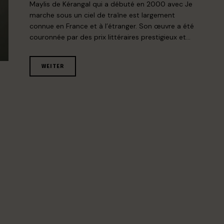
Maylis de Kérangal qui a débuté en 2000 avec Je
marche sous un ciel de traîne est largement
connue en France et à l’étranger. Son œuvre a été
couronnée par des prix littéraires prestigieux et…
WEITER