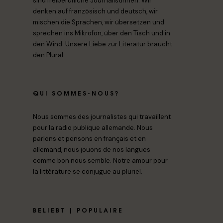
sind freiberufliche Journalistinnen. Wir
denken auf französisch und deutsch, wir
mischen die Sprachen, wir übersetzen und
sprechen ins Mikrofon, über den Tisch und in
den Wind. Unsere Liebe zur Literatur braucht
den Plural.
QUI SOMMES-NOUS?
Nous sommes des journalistes qui travaillent
pour la radio publique allemande. Nous
parlons et pensons en français et en
allemand, nous jouons de nos langues
comme bon nous semble. Notre amour pour
la littérature se conjugue au pluriel.
BELIEBT | POPULAIRE