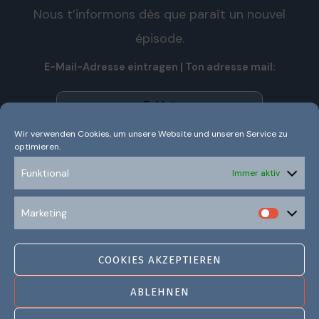
Nous t’informons dès que paraît un nouvel
épisode.
E-Mail-Adresse eintragen | Ton adresse mail:
Wir verwenden Cookies, um unsere Website und unseren Service zu
optimieren.
Wir senden keinen Spam! Nous n’envoyons pas de spam!
Erfahre mehr in unserer
Datenschutzerklärung.
Funktional
Immer aktiv
Ich habe die Datenschutzerklärung gelesen und
Marketing
verstanden.
COOKIES AKZEPTIEREN
ABLEHNEN