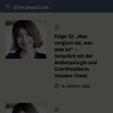
littéramours.com
littéramours.com
D
e
u
t
Folge 32: „Man
s
vergisst nie, was
c
man ist“ –
h
Gespräch mit der
-
f
Anthropologin und
r
Schriftstellerin
a
Yasmine Chami
n
z
15. AUGUST 2024
ö
s
i
s
c