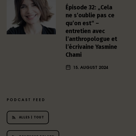
h
Épisode 32: „Cela
e
ne s’oublie pas ce
r
qu’on est“ –
L
entretien avec
i
l’anthropologue et
t
e
l’écrivaine Yasmine
r
Chami
a
t
15. AUGUST 2024
u
r
-
P
o
PODCAST FEED
d
c
ALLES | TOUT
a
s
t