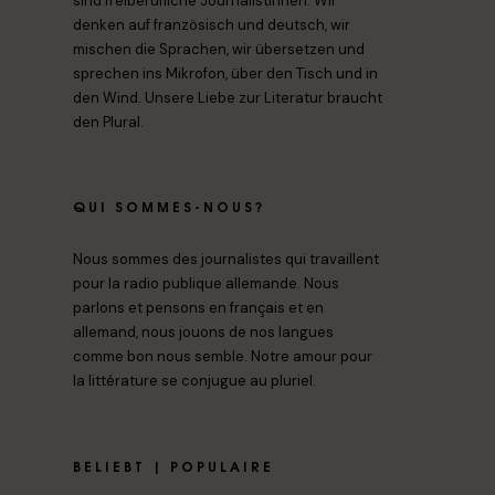
sind freiberufliche Journalistinnen. Wir
denken auf französisch und deutsch, wir
mischen die Sprachen, wir übersetzen und
sprechen ins Mikrofon, über den Tisch und in
den Wind. Unsere Liebe zur Literatur braucht
den Plural.
QUI SOMMES-NOUS?
Nous sommes des journalistes qui travaillent
pour la radio publique allemande. Nous
parlons et pensons en français et en
allemand, nous jouons de nos langues
comme bon nous semble. Notre amour pour
la littérature se conjugue au pluriel.
BELIEBT | POPULAIRE