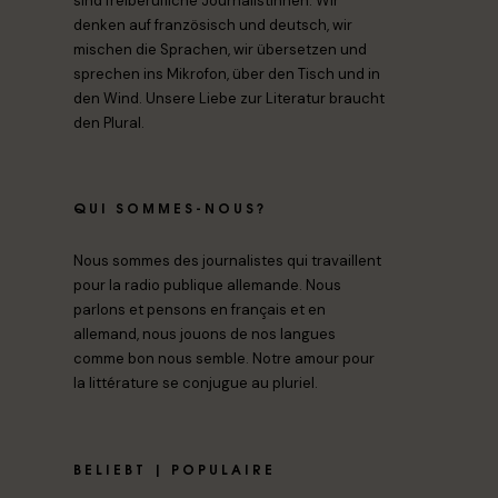
sind freiberufliche Journalistinnen. Wir
denken auf französisch und deutsch, wir
mischen die Sprachen, wir übersetzen und
sprechen ins Mikrofon, über den Tisch und in
den Wind. Unsere Liebe zur Literatur braucht
den Plural.
QUI SOMMES-NOUS?
Nous sommes des journalistes qui travaillent
pour la radio publique allemande. Nous
parlons et pensons en français et en
allemand, nous jouons de nos langues
comme bon nous semble. Notre amour pour
la littérature se conjugue au pluriel.
BELIEBT | POPULAIRE