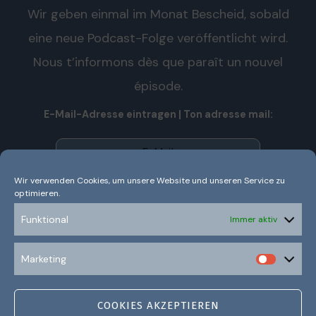
Wir geben einmal im Monat Bescheid, sobald
eine neue Podcast-Folge veröffentlicht wird.
Nous t’informons dès que paraît un nouvel
épisode.
E-Mail-Adresse eintragen | Ton adresse mail:
Wir verwenden Cookies, um unsere Website und unseren Service zu
optimieren.
Wir senden keinen Spam! Nous n’envoyons pas de spam!
Erfahre mehr in unserer
Datenschutzerklärung.
Funktional
Immer aktiv
Ich habe die Datenschutzerklärung gelesen und
Marketing
verstanden.
COOKIES AKZEPTIEREN