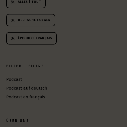
ALLES | TOUT
h
e
r
DEUTSCHE FOLGEN
L
i
t
ÉPISODES FRANÇAIS
e
r
a
t
FILTER | FILTRE
u
r
-
Podcast
P
Podcast auf deutsch
o
Podcast en français
d
c
a
s
ÜBER UNS
t