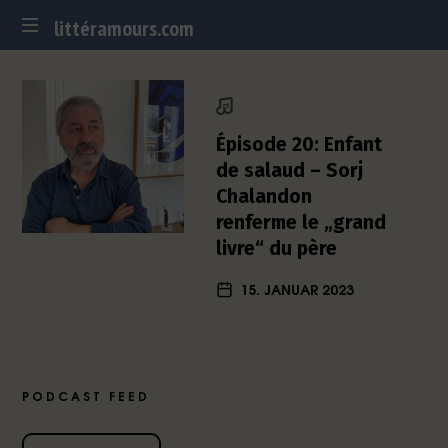
littéramours.com
littéramours.com
D
e
u
t
Épisode 20: Enfant
s
de salaud – Sorj
c
Chalandon
h
renferme le „grand
-
f
livre“ du père
r
15. JANUAR 2023
a
n
z
ö
s
PODCAST FEED
i
s
c