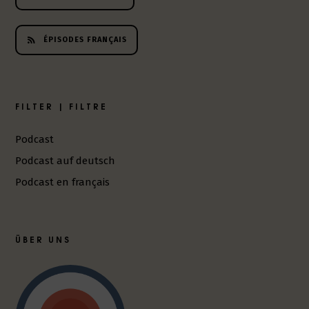
h
e
ÉPISODES FRANÇAIS
r
L
i
t
e
FILTER | FILTRE
r
a
Podcast
t
Podcast auf deutsch
u
r
Podcast en français
-
P
o
d
ÜBER UNS
c
a
s
t