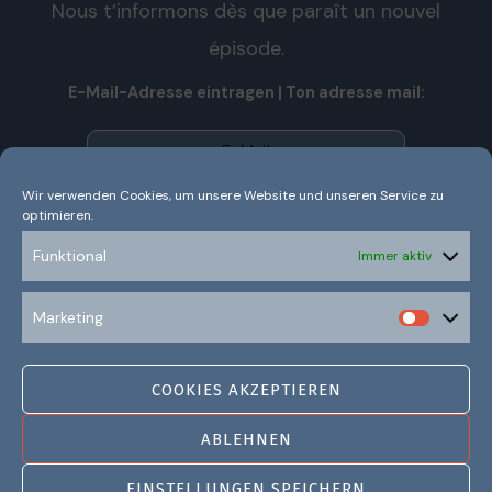
Nous t’informons dès que paraît un nouvel
épisode.
E-Mail-Adresse eintragen | Ton adresse mail:
Wir verwenden Cookies, um unsere Website und unseren Service zu
optimieren.
Wir senden keinen Spam! Nous n’envoyons pas de spam!
Erfahre mehr in unserer
Datenschutzerklärung.
Funktional
Immer aktiv
Ich habe die Datenschutzerklärung gelesen und
Marketing
verstanden.
COOKIES AKZEPTIEREN
ABLEHNEN
EINSTELLUNGEN SPEICHERN