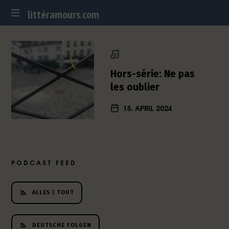
littéramours.com
littéramours.com
D
e
u
t
Hors-série: Ne pas
s
les oublier
c
h
15. APRIL 2024
-
f
r
a
n
PODCAST FEED
z
ö
s
ALLES | TOUT
i
s
c
DEUTSCHE FOLGEN