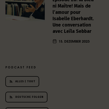
h
ni Maître! Mais de
e
l’amour pour
r
Isabelle Eberhardt.
L
Une conversation
i
avec Leïla Sebbar
t
e
15. DEZEMBER 2023
r
a
t
u
r
PODCAST FEED
-
P
o
ALLES | TOUT
d
c
a
DEUTSCHE FOLGEN
s
t