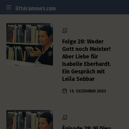
littéramours.com
littéramours.com
D
e
u
t
Folge 28: Weder
s
Gott noch Meister!
c
Aber Liebe für
h
Isabelle Eberhardt.
-
f
Ein Gespräch mit
r
Leïla Sebbar
a
n
15. DEZEMBER 2023
z
ö
s
i
s
c
Épisode 28: Ni Dieu