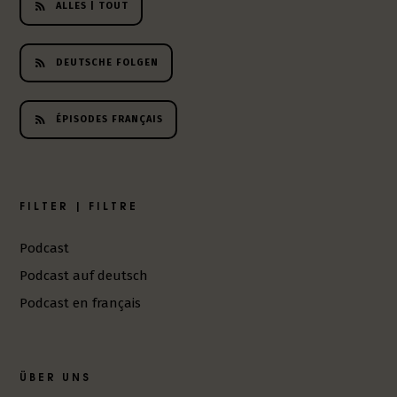
ALLES | TOUT
h
e
r
DEUTSCHE FOLGEN
L
i
t
ÉPISODES FRANÇAIS
e
r
a
t
FILTER | FILTRE
u
r
-
Podcast
P
Podcast auf deutsch
o
Podcast en français
d
c
a
s
ÜBER UNS
t