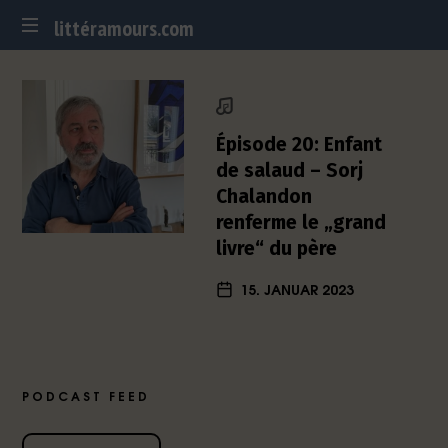
littéramours.com
littéramours.com
D
e
u
t
Épisode 20: Enfant
s
de salaud – Sorj
c
Chalandon
h
renferme le „grand
-
f
livre“ du père
r
15. JANUAR 2023
a
n
z
ö
s
PODCAST FEED
i
s
c