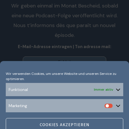
Wir geben einmal im Monat Bescheid, sobald
eine neue Podcast-Folge veröffentlicht wird.
Nous t’informons dès que paraît un nouvel
épisode.
E-Mail-Adresse eintragen | Ton adresse mail:
Wir verwenden Cookies, um unsere Website und unseren Service zu
optimieren.
Wir senden keinen Spam! Nous n’envoyons pas de spam!
Erfahre mehr in unserer
Datenschutzerklärung.
Funktional
Immer aktiv
Ich habe die Datenschutzerklärung gelesen und
Marketing
verstanden.
COOKIES AKZEPTIEREN