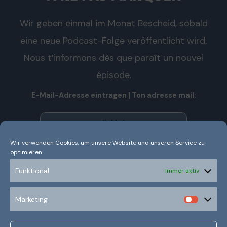
Wir geben einmal im Monat Bescheid, sobald
eine neue Podcast-Folge veröffentlicht wird.
Nous t’informons dès que paraît un nouvel
épisode.
E-Mail-Adresse eintragen | Ton adresse mail:
Wir verwenden Cookies, um unsere Website und unseren Service zu
optimieren.
Wir senden keinen Spam! Nous n’envoyons pas de spam!
Erfahre mehr in unserer
Datenschutzerklärung.
Funktional
Immer aktiv
Ich habe die Datenschutzerklärung gelesen und
Marketing
verstanden.