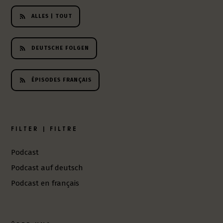
h
ALLES | TOUT
e
r
L
DEUTSCHE FOLGEN
i
t
e
ÉPISODES FRANÇAIS
r
a
t
u
FILTER | FILTRE
r
-
P
Podcast
o
Podcast auf deutsch
d
c
Podcast en français
a
s
t