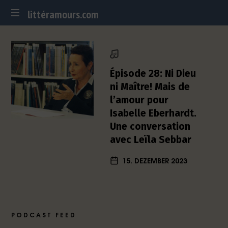
littéramours.com
littéramours.com
D
e
u
t
Épisode 28: Ni Dieu
s
ni Maître! Mais de
c
l’amour pour
h
Isabelle Eberhardt.
-
f
Une conversation
r
avec Leïla Sebbar
a
n
15. DEZEMBER 2023
z
ö
s
i
s
PODCAST FEED
c