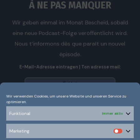
À NE PAS MANQUER
Wir geben einmal im Monat Bescheid, sobald
eine neue Podcast-Folge veröffentlicht wird.
Nous t’informons dès que paraît un nouvel
épisode.
E-Mail-Adresse eintragen | Ton adresse mail:
Wir verwenden Cookies, um unsere Website und unseren Service zu
optimieren.
Wir senden keinen Spam! Nous n’envoyons pas de spam!
Erfahre mehr in unserer
Datenschutzerklärung.
Funktional
Immer aktiv
Ich habe die Datenschutzerklärung gelesen und
Marketing
verstanden.