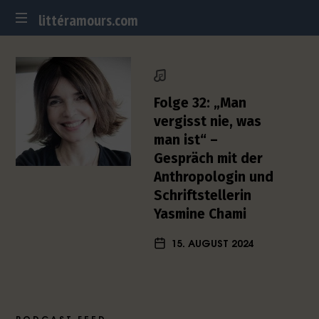
littéramours.com
littéramours.com
D
e
u
t
Folge 32: „Man
s
vergisst nie, was
c
man ist“ –
h
Gespräch mit der
-
f
Anthropologin und
r
Schriftstellerin
a
Yasmine Chami
n
z
15. AUGUST 2024
ö
s
i
s
c
PODCAST FEED