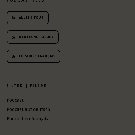
h
e
r
ALLES | TOUT
L
i
DEUTSCHE FOLGEN
t
e
r
ÉPISODES FRANÇAIS
a
t
u
r
-
FILTER | FILTRE
P
o
Podcast
d
Podcast auf deutsch
c
a
Podcast en français
s
t