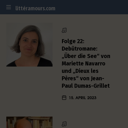
littéramours.com
littéramours.com
D
e
u
t
Folge 22:
s
Debütromane:
c
„Über die See“ von
h
Mariette Navarro
-
f
und „Dieux les
r
Pères“ von Jean-
a
Paul Dumas-Grillet
n
z
15. APRIL 2023
ö
s
i
s
c