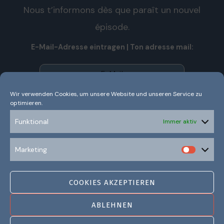
Nous t’informons dès que paraît un nouvel
épisode.
E-Mail-Adresse eintragen | Ton adresse mail:
Wir verwenden Cookies, um unsere Website und unseren Service zu
optimieren.
Wir senden keinen Spam! Nous n’envoyons pas de spam!
Erfahre mehr in unserer
Datenschutzerklärung.
Funktional
Immer aktiv
Ich habe die Datenschutzerklärung gelesen und
Marketing
verstanden.
COOKIES AKZEPTIEREN
ABLEHNEN