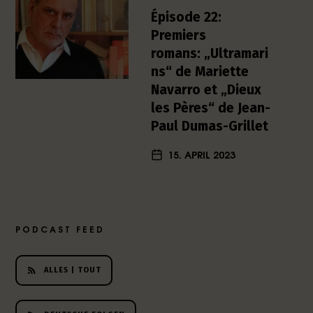
h
Épisode 22:
e
Premiers
r
romans: „Ultramari
L
ns“ de Mariette
i
Navarro et „Dieux
t
e
les Pères“ de Jean-
r
Paul Dumas-Grillet
a
t
15. APRIL 2023
u
r
-
P
o
PODCAST FEED
d
c
ALLES | TOUT
a
s
t