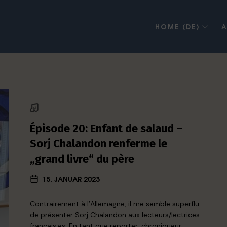
HOME (DE)
A
Épisode 20: Enfant de salaud –
Sorj Chalandon renferme le
„grand livre“ du père
15. JANUAR 2023
Contrairement à l’Allemagne, il me semble superflu
de présenter Sorj Chalandon aux lecteurs/lectrices
français.es. En tant que reporter, chroniqueur,