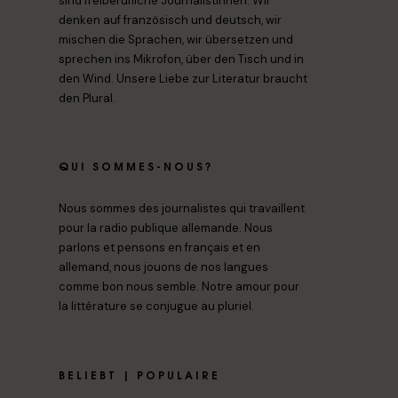
sind freiberufliche Journalistinnen. Wir
denken auf französisch und deutsch, wir
mischen die Sprachen, wir übersetzen und
sprechen ins Mikrofon, über den Tisch und in
den Wind. Unsere Liebe zur Literatur braucht
den Plural.
QUI SOMMES-NOUS?
Nous sommes des journalistes qui travaillent
pour la radio publique allemande. Nous
parlons et pensons en français et en
allemand, nous jouons de nos langues
comme bon nous semble. Notre amour pour
la littérature se conjugue au pluriel.
BELIEBT | POPULAIRE