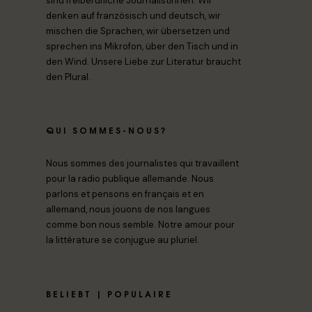
sind freiberufliche Journalistinnen. Wir
denken auf französisch und deutsch, wir
mischen die Sprachen, wir übersetzen und
sprechen ins Mikrofon, über den Tisch und in
den Wind. Unsere Liebe zur Literatur braucht
den Plural.
QUI SOMMES-NOUS?
Nous sommes des journalistes qui travaillent
pour la radio publique allemande. Nous
parlons et pensons en français et en
allemand, nous jouons de nos langues
comme bon nous semble. Notre amour pour
la littérature se conjugue au pluriel.
BELIEBT | POPULAIRE