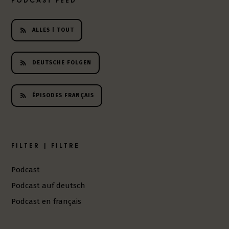
h
e
r
ALLES | TOUT
L
i
DEUTSCHE FOLGEN
t
e
r
ÉPISODES FRANÇAIS
a
t
u
r
-
FILTER | FILTRE
P
o
Podcast
d
Podcast auf deutsch
c
a
Podcast en français
s
t