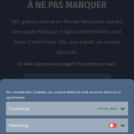
À NE PAS MANQUER
Wir geben einmal im Monat Bescheid, sobald
eine neue Podcast-Folge veröffentlicht wird.
Nous t’informons dès que paraît un nouvel
épisode.
E-Mail-Adresse eintragen | Ton adresse mail:
Wir verwenden Cookies, um unsere Website und unseren Service zu
optimieren.
Wir senden keinen Spam! Nous n’envoyons pas de spam!
Erfahre mehr in unserer
Datenschutzerklärung.
Funktional
Immer aktiv
Ich habe die Datenschutzerklärung gelesen und
Marketing
verstanden.