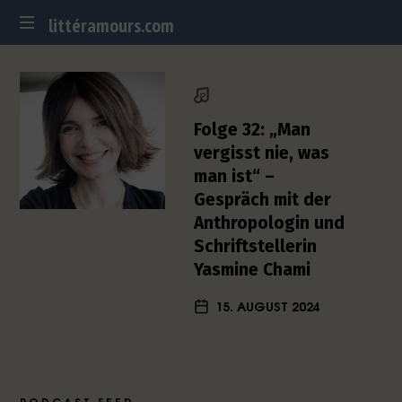
littéramours.com
littéramours.com
D
e
u
t
Folge 32: „Man
s
vergisst nie, was
c
man ist“ –
h
Gespräch mit der
-
f
Anthropologin und
r
Schriftstellerin
a
Yasmine Chami
n
z
15. AUGUST 2024
ö
s
i
s
c
PODCAST FEED