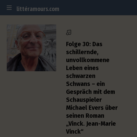
littéramours.com
littéramours.com
D
e
u
t
Folge 30: Das
s
schillernde,
c
unvollkommene
h
Leben eines
-
f
schwarzen
r
Schwans – ein
a
Gespräch mit dem
n
Schauspieler
z
Michael Evers über
ö
s
seinen Roman
i
„Vinck. Jean-Marie
s
Vinck“
c