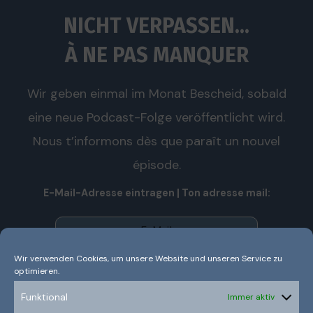
NICHT VERPASSEN...
À NE PAS MANQUER
Wir geben einmal im Monat Bescheid, sobald
eine neue Podcast-Folge veröffentlicht wird.
Nous t’informons dès que paraît un nouvel
épisode.
E-Mail-Adresse eintragen | Ton adresse mail:
Wir verwenden Cookies, um unsere Website und unseren Service zu
optimieren.
Wir senden keinen Spam! Nous n’envoyons pas de spam!
Erfahre mehr in unserer
Datenschutzerklärung.
Funktional
Immer aktiv