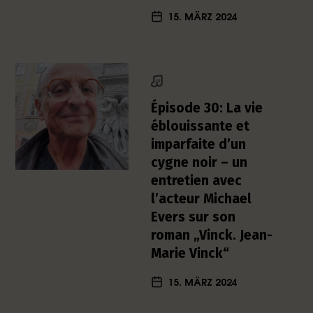
h
15. MÄRZ 2024
e
r
L
i
t
e
Épisode 30: La vie
r
éblouissante et
a
imparfaite d’un
t
cygne noir – un
u
entretien avec
r
-
l’acteur Michael
P
Evers sur son
o
roman „Vinck. Jean-
d
Marie Vinck“
c
a
15. MÄRZ 2024
s
t