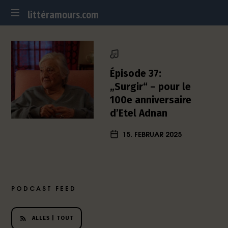
littéramours.com
littéramours.com
D
e
u
t
Épisode 37:
s
„Surgir“ – pour le
c
100e anniversaire
h
d’Etel Adnan
-
f
15. FEBRUAR 2025
r
a
n
z
ö
PODCAST FEED
s
i
s
ALLES | TOUT
c