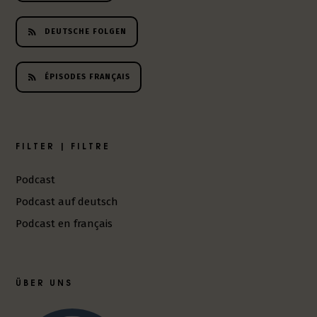
h
e
DEUTSCHE FOLGEN
r
L
i
ÉPISODES FRANÇAIS
t
e
r
a
FILTER | FILTRE
t
u
Podcast
r
-
Podcast auf deutsch
P
Podcast en français
o
d
c
a
ÜBER UNS
s
t