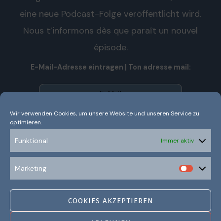
eine neue Podcast-Folge veröffentlicht wird.
Nous t’informons dès que paraît un nouvel
épisode.
E-Mail-Adresse eintragen | Ton adresse mail:
Wir verwenden Cookies, um unsere Website und unseren Service zu
optimieren.
Wir senden keinen Spam! Nous n’envoyons pas de spam!
Erfahre mehr in unserer
Datenschutzerklärung.
Funktional
Immer aktiv
Ich habe die Datenschutzerklärung gelesen und
Marketing
verstanden.
COOKIES AKZEPTIEREN