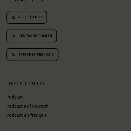
h
e
r
ALLES | TOUT
L
i
DEUTSCHE FOLGEN
t
e
r
ÉPISODES FRANÇAIS
a
t
u
r
-
FILTER | FILTRE
P
o
Podcast
d
Podcast auf deutsch
c
a
Podcast en français
s
t