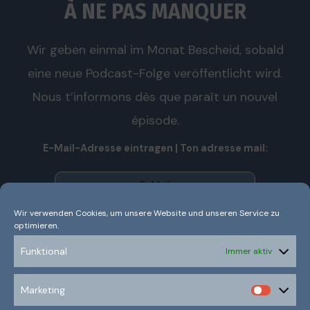
À NE PAS MANQUER
Wir geben einmal im Monat Bescheid, sobald
eine neue Podcast-Folge veröffentlicht wird.
Nous t’informons dès que paraît un nouvel
épisode.
E-Mail-Adresse eintragen | Ton adresse mail:
Wir verwenden Cookies, um unsere Website und unseren Service zu
optimieren.
Wir senden keinen Spam! Nous n’envoyons pas de spam!
Erfahre mehr in unserer
Datenschutzerklärung.
Funktional
Immer aktiv
Ich habe die Datenschutzerklärung gelesen und
Marketing
verstanden.