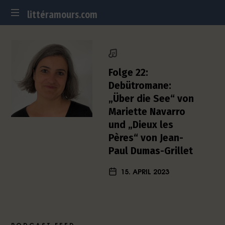
littéramours.com
littéramours.com
D
e
u
t
Folge 22:
s
Debütromane:
c
„Über die See“ von
h
Mariette Navarro
-
f
und „Dieux les
r
Pères“ von Jean-
a
Paul Dumas-Grillet
n
z
15. APRIL 2023
ö
s
i
s
c
PODCAST FEED