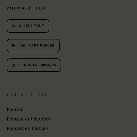
h
PODCAST FEED
e
r
L
ALLES | TOUT
i
t
e
DEUTSCHE FOLGEN
r
a
t
ÉPISODES FRANÇAIS
u
r
-
P
FILTER | FILTRE
o
d
Podcast
c
Podcast auf deutsch
a
s
Podcast en français
t