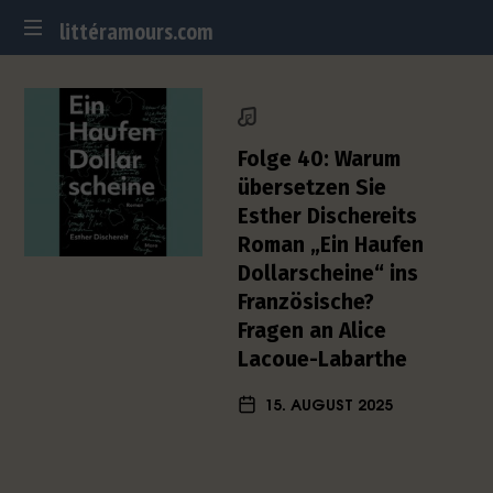
littéramours.com
littéramours.com
D
e
u
t
Folge 40: Warum
s
übersetzen Sie
c
Esther Dischereits
h
Roman „Ein Haufen
-
f
Dollarscheine“ ins
r
Französische?
a
Fragen an Alice
n
Lacoue-Labarthe
z
ö
15. AUGUST 2025
s
i
s
c