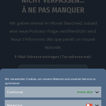
NICHT VERPASSEN...
À NE PAS MANQUER
Wir geben einmal im Monat Bescheid, sobald
eine neue Podcast-Folge veröffentlicht wird.
Nous t’informons dès que paraît un nouvel
épisode.
E-Mail-Adresse eintragen | Ton adresse mail:
Wir verwenden Cookies, um unsere Website und unseren Service zu
optimieren.
Wir senden keinen Spam! Nous n’envoyons pas de spam!
Erfahre mehr in unserer
Datenschutzerklärung.
Funktional
Immer aktiv
Ich habe die Datenschutzerklärung gelesen und
Marketing