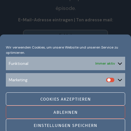
épisode.
E-Mail-Adresse eintragen | Ton adresse mail:
Wir verwenden Cookies, um unsere Website und unseren Service zu
optimieren.
Wir senden keinen Spam! Nous n’envoyons pas de spam!
Erfahre mehr in unserer
Datenschutzerklärung.
Funktional
Immer aktiv
Ich habe die Datenschutzerklärung gelesen und
Marketing
verstanden.
COOKIES AKZEPTIEREN
ABLEHNEN
EINSTELLUNGEN SPEICHERN