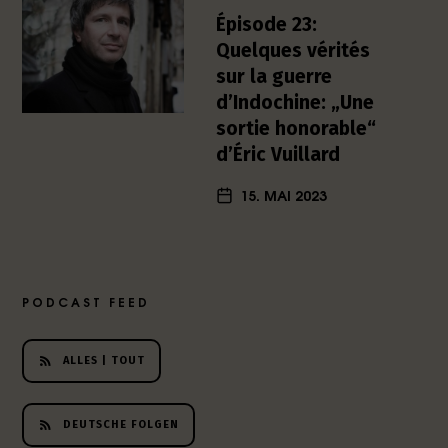
h
Épisode 23:
e
Quelques vérités
r
sur la guerre
L
d’Indochine: „Une
i
sortie honorable“
t
e
d’Éric Vuillard
r
a
15. MAI 2023
t
u
r
-
PODCAST FEED
P
o
d
ALLES | TOUT
c
a
s
DEUTSCHE FOLGEN
t