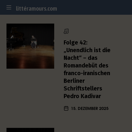
littéramours.com
littéramours.com
D
e
u
t
Folge 42:
s
„Unendlich ist die
c
Nacht“ – das
h
Romandebüt des
-
f
franco-iranischen
r
Berliner
a
Schriftstellers
n
Pedro Kadivar
z
ö
15. DEZEMBER 2025
s
i
s
c