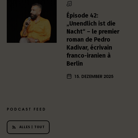
h
e
Épisode 42:
r
„Unendlich ist die
L
Nacht“ – le premier
i
roman de Pedro
t
e
Kadivar, écrivain
r
franco-iranien à
a
Berlin
t
u
15. DEZEMBER 2025
r
-
P
o
d
PODCAST FEED
c
a
s
ALLES | TOUT
t