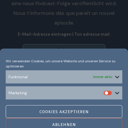
eine neue Podcast-Folge veröffentlicht wird.
Nous t’informons dès que paraît un nouvel
épisode.
E-Mail-Adresse eintragen | Ton adresse mail:
Wir verwenden Cookies, um unsere Website und unseren Service zu
optimieren.
Wir senden keinen Spam! Nous n’envoyons pas de spam!
Erfahre mehr in unserer
Datenschutzerklärung.
Funktional
Immer aktiv
Ich habe die Datenschutzerklärung gelesen und
Marketing
verstanden.
COOKIES AKZEPTIEREN
ABLEHNEN