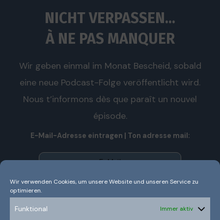
NICHT VERPASSEN...
À NE PAS MANQUER
Wir geben einmal im Monat Bescheid, sobald
eine neue Podcast-Folge veröffentlicht wird.
Nous t’informons dès que paraît un nouvel
épisode.
E-Mail-Adresse eintragen | Ton adresse mail:
Wir verwenden Cookies, um unsere Website und unseren Service zu
optimieren.
Wir senden keinen Spam! Nous n’envoyons pas de spam!
Erfahre mehr in unserer
Datenschutzerklärung.
Funktional
Immer aktiv