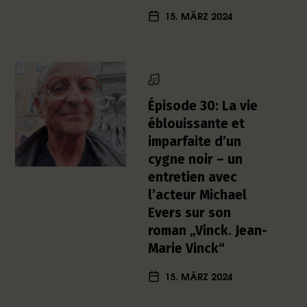
h
15. MÄRZ 2024
e
r
L
i
t
e
Épisode 30: La vie
r
éblouissante et
a
imparfaite d’un
t
cygne noir – un
u
entretien avec
r
-
l’acteur Michael
P
Evers sur son
o
roman „Vinck. Jean-
d
Marie Vinck“
c
a
15. MÄRZ 2024
s
t