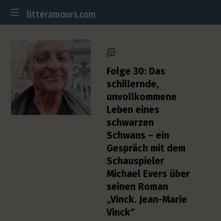
littéramours.com
littéramours.com
D
e
u
t
Folge 30: Das
s
schillernde,
c
unvollkommene
h
Leben eines
-
f
schwarzen
r
Schwans – ein
a
Gespräch mit dem
n
Schauspieler
z
Michael Evers über
ö
s
seinen Roman
i
„Vinck. Jean-Marie
s
Vinck“
c