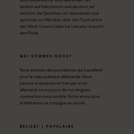
sind freiberufliche Journalistinnen. Wir
denken auf französisch und deutsch, wir
mischen die Sprachen, wir übersetzen und
sprechen ins Mikrofon, über den Tisch und in
den Wind. Unsere Liebe zur Literatur braucht
den Plural.
QUI SOMMES-NOUS?
Nous sommes des journalistes qui travaillent
pour la radio publique allemande. Nous
parlons et pensons en français et en
allemand, nous jouons de nos langues
comme bon nous semble. Notre amour pour
la littérature se conjugue au pluriel.
BELIEBT | POPULAIRE