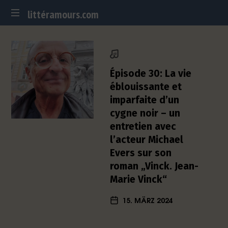
littéramours.com
littéramours.com
D
e
u
t
Épisode 30: La vie
s
éblouissante et
c
imparfaite d’un
h
cygne noir – un
-
f
entretien avec
r
l’acteur Michael
a
Evers sur son
n
roman „Vinck. Jean-
z
Marie Vinck“
ö
s
15. MÄRZ 2024
i
s
c