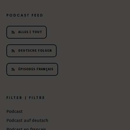
h
e
PODCAST FEED
r
L
i
ALLES | TOUT
t
e
r
DEUTSCHE FOLGEN
a
t
u
ÉPISODES FRANÇAIS
r
-
P
o
FILTER | FILTRE
d
c
Podcast
a
s
Podcast auf deutsch
t
Podcast en français