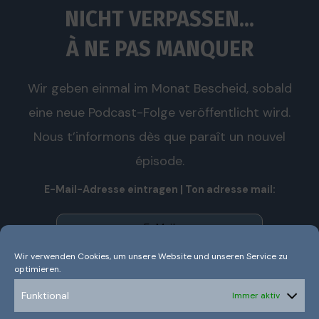
NICHT VERPASSEN...
À NE PAS MANQUER
Wir geben einmal im Monat Bescheid, sobald
eine neue Podcast-Folge veröffentlicht wird.
Nous t’informons dès que paraît un nouvel
épisode.
E-Mail-Adresse eintragen | Ton adresse mail:
Wir verwenden Cookies, um unsere Website und unseren Service zu
optimieren.
Wir senden keinen Spam! Nous n’envoyons pas de spam!
Erfahre mehr in unserer
Datenschutzerklärung.
Funktional
Immer aktiv