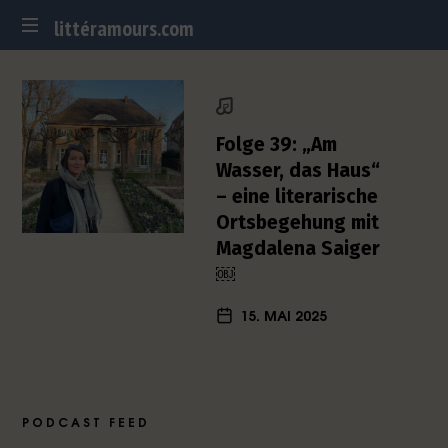
littéramours.com
littéramours.com
D
e
u
t
Folge 39: „Am
s
Wasser, das Haus“
c
– eine literarische
h
Ortsbegehung mit
-
f
Magdalena Saiger
r
￼
a
n
15. MAI 2025
z
ö
s
i
s
PODCAST FEED
c