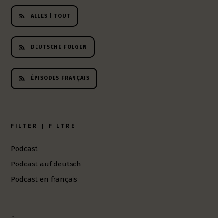
h
ALLES | TOUT
e
r
L
DEUTSCHE FOLGEN
i
t
e
ÉPISODES FRANÇAIS
r
a
t
u
FILTER | FILTRE
r
-
P
Podcast
o
Podcast auf deutsch
d
c
Podcast en français
a
s
t