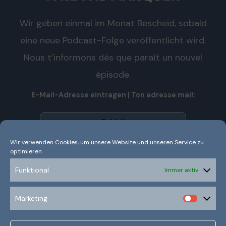
Wir geben einmal im Monat Bescheid, sobald
eine neue Podcast-Folge veröffentlicht wird.
Nous t’informons dès que paraît un nouvel
épisode.
E-Mail-Adresse eintragen | Ton adresse mail:
Wir verwenden Cookies, um unsere Website und unseren Service zu
optimieren.
Wir senden keinen Spam! Nous n’envoyons pas de spam!
Erfahre mehr in unserer
Datenschutzerklärung.
Funktional
Immer aktiv
Ich habe die Datenschutzerklärung gelesen und
Marketing
verstanden.