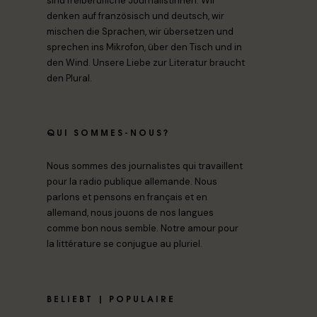
sind freiberufliche Journalistinnen. Wir
denken auf französisch und deutsch, wir
mischen die Sprachen, wir übersetzen und
sprechen ins Mikrofon, über den Tisch und in
den Wind. Unsere Liebe zur Literatur braucht
den Plural.
QUI SOMMES-NOUS?
Nous sommes des journalistes qui travaillent
pour la radio publique allemande. Nous
parlons et pensons en français et en
allemand, nous jouons de nos langues
comme bon nous semble. Notre amour pour
la littérature se conjugue au pluriel.
BELIEBT | POPULAIRE