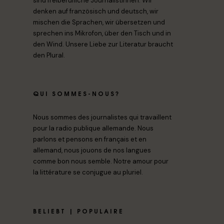
sind freiberufliche Journalistinnen. Wir
denken auf französisch und deutsch, wir
mischen die Sprachen, wir übersetzen und
sprechen ins Mikrofon, über den Tisch und in
den Wind. Unsere Liebe zur Literatur braucht
den Plural.
QUI SOMMES-NOUS?
Nous sommes des journalistes qui travaillent
pour la radio publique allemande. Nous
parlons et pensons en français et en
allemand, nous jouons de nos langues
comme bon nous semble. Notre amour pour
la littérature se conjugue au pluriel.
BELIEBT | POPULAIRE